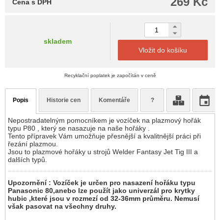
269 Kč
Cena s DPH
skladem
Vložit do košíku
Recyklační poplatek je započítán v ceně
Popis
Historie cen
Komentáře
?
Nepostradatelným pomocníkem je vozíček na plazmový hořák
typu P80 , který se nasazuje na naše hořáky .
Tento přípravek Vám umožňuje přesnější a kvalitnější práci při
řezání plazmou.
Jsou to plazmové hořáky u strojů Welder Fantasy Jet Tig III a
dalších typů.
Upozornění : Vozíček je určen pro nasazení hořáku typu
Panasonic 80,anebo lze použít jako univerzál pro krytky
hubic ,které jsou v rozmezí od 32-36mm průměru. Nemusí
však pasovat na všechny druhy.