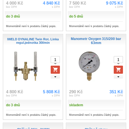
4 000 Kč
4 840 Kč
7 500 Kč
9 075 Kč
bez DPH
s DPH
bez DPH
s DPH
do 3 dnů
do 5 dnů
Momentálně není k produktu žádný popis.
Momentálně není k produktu žádný popis.
Manometr Oxygen 315/200 bar
IWELD DYNALINE Twin Rot. Linka
regul.jednotka 30l/min
63mm
4 800 Kč
5 808 Kč
290 Kč
351 Kč
bez DPH
s DPH
bez DPH
s DPH
do 3 dnů
skladem
Momentálně není k produktu žádný popis.
Momentálně není k produktu žádný popis.