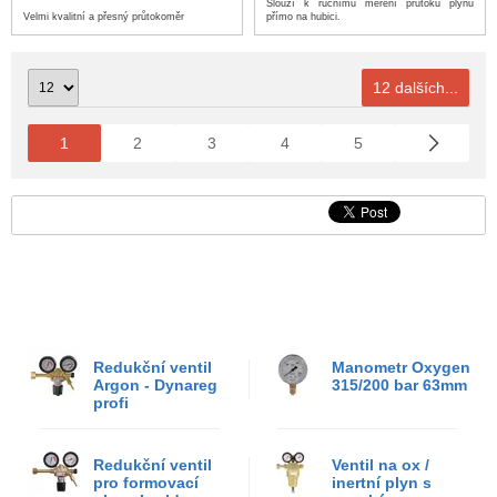
Slouží k ručnímu měření průtoku plynu
Velmi kvalitní a přesný průtokoměr
přímo na hubici.
12 dalších...
1
2
3
4
5
Redukční ventil
Manometr Oxygen
Argon - Dynareg
315/200 bar 63mm
profi
Redukční ventil
Ventil na ox /
pro formovací
inertní plyn s