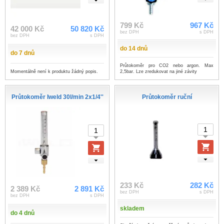
799 Kč
967 Kč
42 000 Kč
50 820 Kč
bez DPH
s DPH
bez DPH
s DPH
do 14 dnů
do 7 dnů
Průtokoměr pro CO2 nebo argon. Max
Momentálně není k produktu žádný popis.
2,5bar. Lze zredukovat na jiné závity
Průtokoměr Iweld 30l/min 2x1/4''
Průtokoměr ruční
233 Kč
282 Kč
2 389 Kč
2 891 Kč
bez DPH
s DPH
bez DPH
s DPH
skladem
do 4 dnů