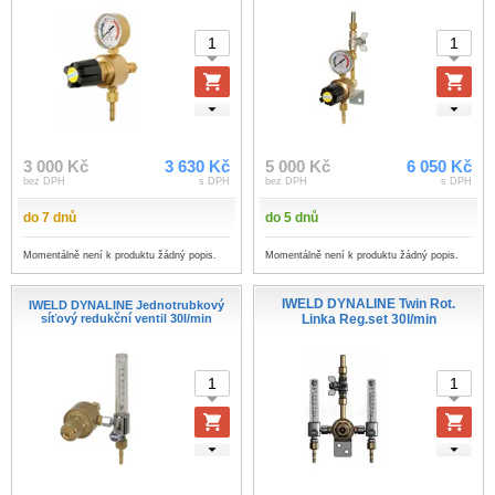
3 000 Kč
3 630 Kč
5 000 Kč
6 050 Kč
bez DPH
s DPH
bez DPH
s DPH
do 7 dnů
do 5 dnů
Momentálně není k produktu žádný popis.
Momentálně není k produktu žádný popis.
IWELD DYNALINE Twin Rot.
IWELD DYNALINE Jednotrubkový
síťový redukční ventil 30l/min
Linka Reg.set 30l/min