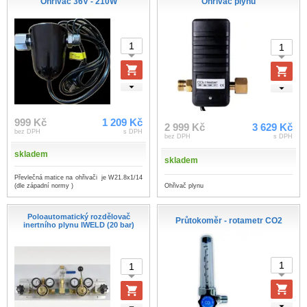
Ohřívač 36V - 210W
Ohřivač plynu
999 Kč
1 209 Kč
2 999 Kč
3 629 Kč
bez DPH
s DPH
bez DPH
s DPH
skladem
skladem
Převlečná matice na ohřivači je W21.8x1/14
Ohřivač plynu
(dle západní normy )
Poloautomatický rozdělovač
Průtokoměr - rotametr CO2
inertního plynu IWELD (20 bar)