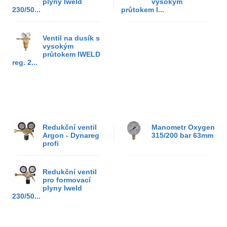
plyny Iweld
vysokým
230/50...
průtokem I...
Ventil na dusík s
vysokým
průtokem IWELD
reg. 2...
Redukční ventil
Manometr Oxygen
Argon - Dynareg
315/200 bar 63mm
profi
Redukční ventil
pro formovací
plyny Iweld
230/50...