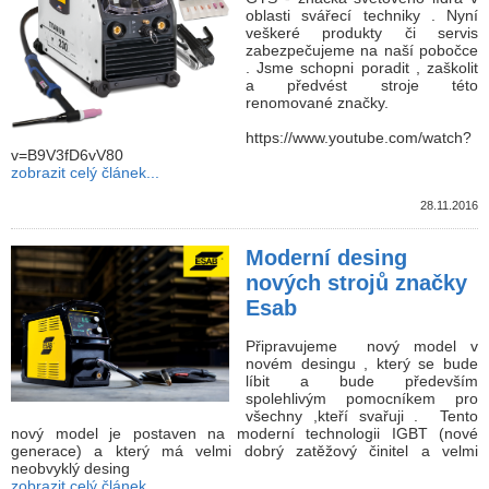
oblasti svářecí techniky . Nyní
veškeré produkty či servis
zabezpečujeme na naší pobočce
. Jsme schopni poradit , zaškolit
a předvést stroje této
renomované značky.
https://www.youtube.com/watch?
v=B9V3fD6vV80
zobrazit celý článek...
28.11.2016
Moderní desing
nových strojů značky
Esab
Připravujeme nový model v
novém desingu , který se bude
líbit a bude především
spolehlivým pomocníkem pro
všechny ,kteří svařuji . Tento
nový model je postaven na moderní technologii IGBT (nové
generace) a který má velmi dobrý zatěžový činitel a velmi
neobvyklý desing
zobrazit celý článek...