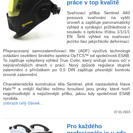
práce v top kvalitě
Svařovací přilba Sentinel A60
posouvá svařování na vyšší
úroveň a zajišťuje panoramatický
výhled a vynikající průhlednost v
souladu s optickou třídou 1/1/1/1
EN. Širší výhled na svařovací
jezírko bez jakýchkoliv deformací.
Přepracovaný samozatemňovací filtr (ADF) využívá technologii
ovládání osvětlení širokého spektra OpTCS™ od společnosti ESAB.
To zajišťuje vylepšený výhled True Color, který snižuje únavu očí v
nejnáročnějších dnech v práci. Nový způsob regulace stupně
zatemnění s přírůstkem po 0,5 DIN zajišťuje přesnější kontrolu
úrovně zatemnění.
Charakteristická konstrukce těla Sentinel, plně nastavitelná hlava
Halo™ a vnější tlačítko režimu broušení jsou prvky, které tvoří
nejpohodlnější a nejúčinnější přilbu, jakou kdy společnost ESAB
vyrobila.
zobrazit celý článek...
07.01.2023
Pro každého
profesionála je u zde