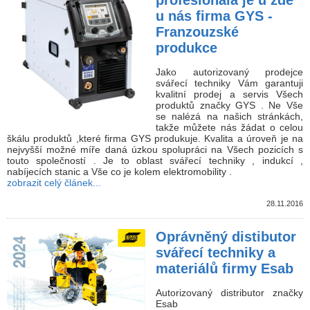
u nás firma GYS -
Franzouzské
produkce
Jako autorizovaný prodejce
svářecí techniky Vám garantuji
kvalitní prodej a servis Všech
produktů značky GYS . Ne Vše
se nalézá na našich stránkách,
takže můžete nás žádat o celou
škálu produktů ,které firma GYS produkuje. Kvalita a úroveň je na
nejvyšší možné míře daná úzkou spolupráci na Všech pozicích s
touto společností . Je to oblast svářecí techniky , indukcí ,
nabíjecích stanic a Vše co je kolem elektromobility .
zobrazit celý článek...
28.11.2016
Oprávněný distibutor
svářecí techniky a
materiálů firmy Esab
Autorizovaný distributor značky
Esab