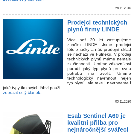
28.11.2016
Prodejci technických
plynů firmy LINDE
Více než 20 let zastupujeme
značku LINDE. Jsme prodejci
této značky a náš prodejní sklad
se nachází ve Fulneku. V prodeji
technických plynů máme nemalé
zkušennosti . Umíme zákazníkovi
poradit jaký typ plynů pro svou
potřebu má zvolit. Umíme
technologický navrhnout nejen
typ plynů ,ale také i navrhneme i
jaké typy tlakových láhví použít.
zobrazit celý článek...
03.11.2020
Esab Sentinel A60 je
kvalitní přilba pro
nejnáročnější svářecí