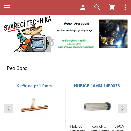
Petr Sobol
Kleština pr.1,0mm
HUBICE 16MM 1450078
Hubice konická 360A
Průměr: 16mm Délka: 84mm