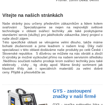
Vítejte na našich stránkách
Naše stránky jsou určeny především zákazníkům a lidem kolem
svařování . Specializujeme se nejen na nejnovější světové
technologie v oblasti svářecí techniky ,ale také poskytujeme
standartní servis (služby) pro jakéhokoliv zákazníka ,který projeví o
naše zboží zájem.
​Této specifické oblasti se věnujeme velmi dlouho, takže máme
bohaté zkušennosti a jsme leadrem v našem kraji. Díky naší
specializaci v této oblasti dodáváme naše produkty po celé České i
Slovenské republice. S důvěrou se můžete na nás obrátit a zboží
či výrobky je možné vyzkoušet přímo na našem servisním středisku
.Nedílnou součásti našeho prodeje krom svářecí techniky jsou také
elektrody , cívky , tig -dráty apod. Máme široký sortiment jak
klasické třídy ,tak i speciálních materiálů za velmi dobré
ceny. Přijdtě a přesvědčte se.
GYS - zastoupení
značky v naší firmě
GYS - značka světového lídra v