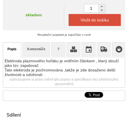
skladem
Vložit do košíku
Recyklační poplatek je započítán v ceně
Popis
Komentáře
?
Elektroda plazmového hořáku je vnitřním článkem , který slouží
jako tzv. zapalovač .
Tato elektroda je pochromována ,takže je zde dosaženo delší
životnosti a odolnosti .
(vyhrazujeme si právo měnit tyto popisy a specifikace bez předchozího
upozornění)
Sdílení