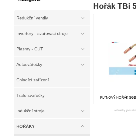
Hořák TBi 
Redukční ventily
Invertory - svařovací stroje
Plasmy - CUT
Autosvářečky
Chladící zařízení
Trafo svářečky
PLYNOVÝ HOŘÁK SGB 
Indukční stroje
(obrázky jsou ilu
HOŘÁKY