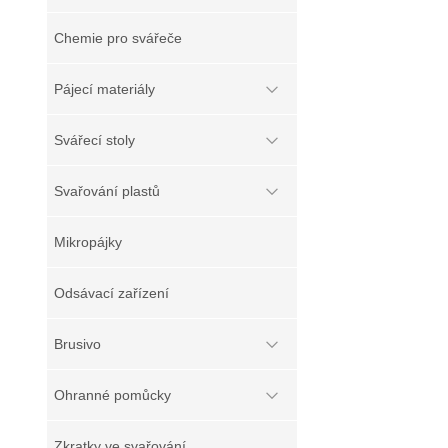
Chemie pro svářeče
Pájecí materiály
Svářecí stoly
Svařování plastů
Mikropájky
Odsávací zařízení
Brusivo
Ohranné pomůcky
Zkratky ve svařování