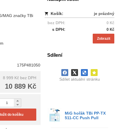
Košík:
je prázdný
IG/MAG značky TBi
bez DPH:
0 Kč
s DPH:
0 Kč
Zobrazit
mm
Sdílení
175P481050
8 999 Kč
bez DPH
Sdílet aktuální stránku
10 889 Kč
MiG hořák TBi PP-TX
ložit do košíku
511-CC Push Pull