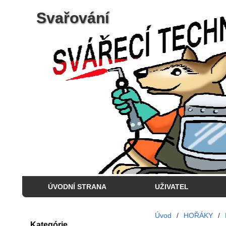
Svařování
ÚVODNÍ STRANA
UŽIVATEL
Úvod
/
HOŘÁKY
/
Kategórie