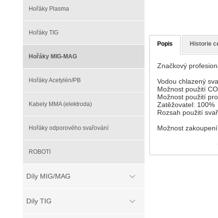
Hořáky Plasma
Hořáky TIG
Popis
Historie c
Hořáky MIG-MAG
Značkový profesion
Hořáky Acetylén/PB
Vodou chlazený sva
Možnost použití C
Možnost použití pro
Kabely MMA (elektroda)
Zatěžovatel: 100%
Rozsah použití sva
Možnost zakoupení i
Hořáky odporového svařování
ROBOTI
Díly MIG/MAG
Díly TIG