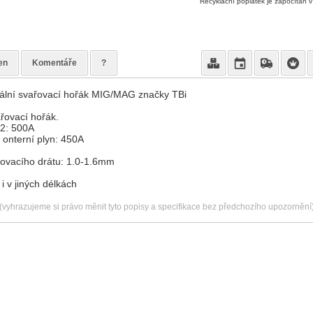
Recyklační poplatek je započítán 
en
Komentáře
?
ální svařovací hořák MIG/MAG značky TBi
řovací hořák.
O2: 500A
 onterní plyn: 450A
řovacího drátu: 1.0-1.6mm
 v jiných délkách
(vyhrazujeme si právo měnit tyto popisy a specifikace bez předchozího upozornění