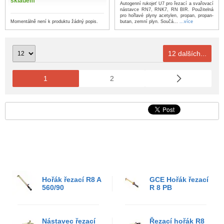
skladem
Autogenní rukojeť U7 pro řezací a svařovací
nástavce RN7, RNK7, RN BIR. Použitelná
pro hořlavé plyny acetylen, propan, propan-
Momentálně není k produktu žádný popis.
butan, zemní plyn. Součá...
...více
12 dalších...
1
2
Hořák řezací R8 A
GCE Hořák řezací
560/90
R 8 PB
Nástavec řezací
Řezací hořák R8