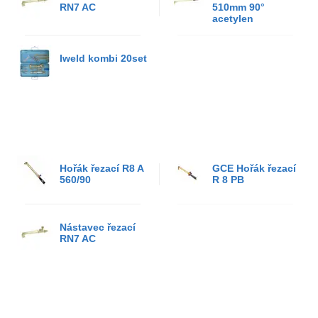
RN7 AC
510mm 90°
acetylen
Iweld kombi 20set
Hořák řezací R8 A
GCE Hořák řezací
560/90
R 8 PB
Nástavec řezací
RN7 AC