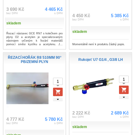
3 690 Kč
4 465 Kč
bez DPH
s DPH
4 450 Kč
5 385 Kč
bez DPH
s DPH
skladem
skladem
Řezací nástavec GCE RN7 s kolečkem pro
plyny O2 a acetylen je specializovaným
nástrojem určeným k řezání materiálů
Momentálně není k produktu žádný popis.
pomocí směsi kyslíku a acetylenu. J...
...více
ŘEZACÍ HOŘÁK R8 510MM 90°
Rukojeť U7 G1/4 , G3/8 LH
PB/ZEMNÍ PLYN
2 222 Kč
2 689 Kč
bez DPH
s DPH
4 777 Kč
5 780 Kč
bez DPH
s DPH
skladem