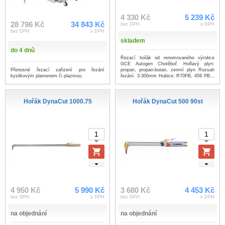
4 330 Kč
5 239 Kč
28 796 Kč
34 843 Kč
bez DPH
s DPH
bez DPH
s DPH
skladem
do 4 dnů
Řezací hořák od renomovaného výrobce
GCE Autogen Chotěboř. Hořlavý plyn:
Přenosné řezací zařizení pro řezání
propan, propan-butan, zemní plyn Rozsah
kyslikovým plamenem či plazmou.
řezání: 3-300mm Hubice: R70PB, 459 PB...
...více
Hořák DynaCut 1000.75
Hořák DynaCut 500 90st
4 950 Kč
5 990 Kč
3 680 Kč
4 453 Kč
bez DPH
s DPH
bez DPH
s DPH
na objednání
na objednání