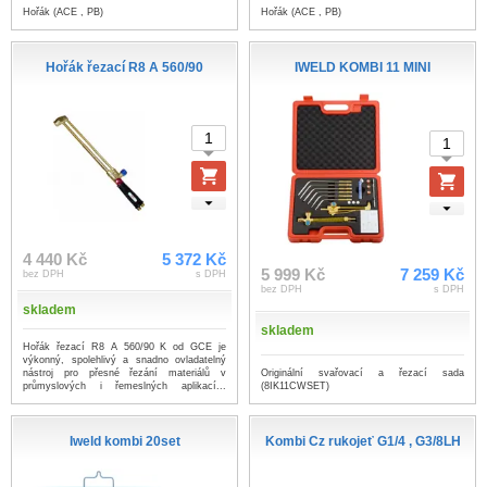
Hořák (ACE , PB)
Hořák (ACE , PB)
Hořák řezací R8 A 560/90
IWELD KOMBI 11 MINI
4 440 Kč
5 372 Kč
5 999 Kč
7 259 Kč
bez DPH
s DPH
bez DPH
s DPH
skladem
skladem
Hořák řezací R8 A 560/90 K od GCE je
výkonný, spolehlivý a snadno ovladatelný
Originální svařovací a řezací sada
nástroj pro přesné řezání materiálů v
(8IK11CWSET)
průmyslových i řemeslných aplikací...
...více
Iweld kombi 20set
Kombi Cz rukojeť G1/4 , G3/8LH