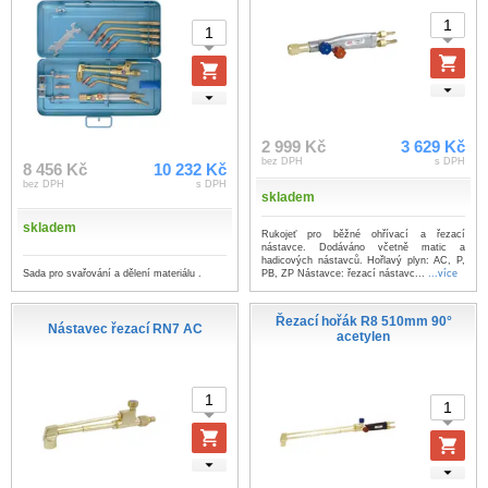
2 999 Kč
3 629 Kč
bez DPH
s DPH
8 456 Kč
10 232 Kč
bez DPH
s DPH
skladem
skladem
Rukojeť pro běžné ohřívací a řezací
nástavce. Dodáváno včetně matic a
hadicových nástavců. Hořlavý plyn: AC, P,
Sada pro svařování a dělení materiálu .
PB, ZP Nástavce: řezací nástavc...
...více
Řezací hořák R8 510mm 90°
Nástavec řezací RN7 AC
acetylen