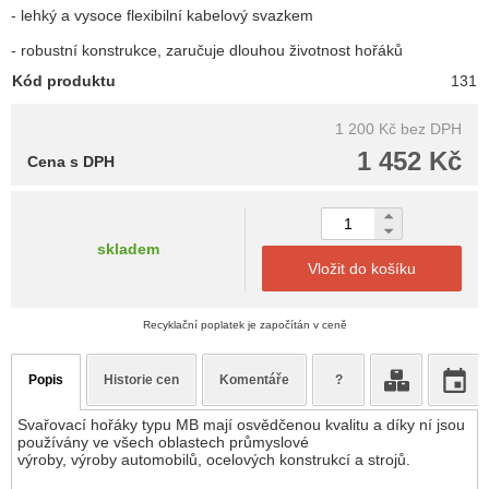
- lehký a vysoce flexibilní kabelový svazkem
- robustní konstrukce, zaručuje dlouhou životnost hořáků
Kód produktu
131
1 200 Kč
bez DPH
1 452 Kč
Cena s DPH
skladem
Vložit do košíku
Recyklační poplatek je započítán v ceně
Popis
Historie cen
Komentáře
?
Svařovací hořáky typu MB mají osvědčenou kvalitu a díky ní jsou
používány ve všech oblastech průmyslové
výroby, výroby automobilů, ocelových konstrukcí a strojů.