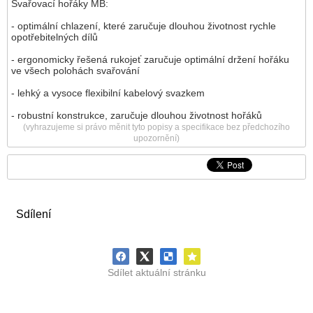
Svařovací hořáky MB:
- optimální chlazení, které zaručuje dlouhou životnost rychle
opotřebitelných dílů
- ergonomicky řešená rukojeť zaručuje optimální držení hořáku
ve všech polohách svařování
- lehký a vysoce flexibilní kabelový svazkem
- robustní konstrukce, zaručuje dlouhou životnost hořáků
(vyhrazujeme si právo měnit tyto popisy a specifikace bez předchozího
upozornění)
Sdílení
Sdílet aktuální stránku