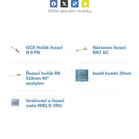
Sdílet aktuální stránku
GCE Hořák řezací
Nástavec řezací
R 8 PB
RN7 AC
Řezací hořák R8
Iweld kombi 20set
510mm 90°
acetylen
Svařovací a řezací
sada IWELD VRG