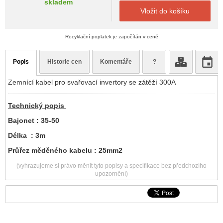
skladem
Vložit do košíku
Recyklační poplatek je započítán v ceně
Popis
Historie cen
Komentáře
?
Zemnící kabel pro svařovací invertory se zátěží 300A
Technický popis
Bajonet : 35-50
Délka : 3m
Průřez měděného kabelu : 25mm2
(vyhrazujeme si právo měnit tyto popisy a specifikace bez předchozího
upozornění)