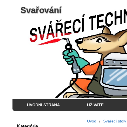
Svařování
ÚVODNÍ STRANA
UŽIVATEL
Úvod
/
Svářecí stoly
Kategórie