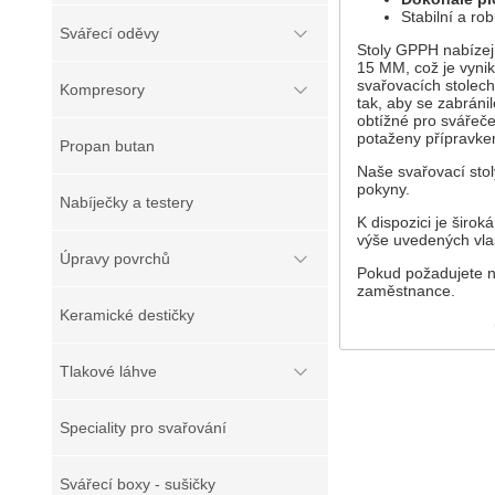
Stabilní a rob
Svářecí oděvy
Stoly GPPH nabízejí
15 MM, což je vyni
svařovacích stolech
Kompresory
tak, aby se zabráni
obtížné pro svářeče
potaženy přípravkem
Propan butan
Naše svařovací stol
pokyny.
Nabíječky a testery
K dispozici je širok
výše uvedených vla
Úpravy povrchů
Pokud požadujete ná
zaměstnance.
Keramické destičky
Tlakové láhve
Speciality pro svařování
Svářecí boxy - sušičky