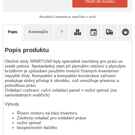
Vložit do košíku
Recyklační poplatek je započítán v ceně
Popis
Komentáře
?
Popis produktu
Otočné stoly SPARTUS® byly speciálně navrženy pro práci ve
svislé poloze. Nastavitelný start při plynulém otáčení s plynulým
brzděním je způsoben použitím motorů řízených invertorem
nejvyšší třídy. Kompaktní a kompaktní konstrukce zařízení
poskytuje dobrý přístup k obrobku, což umožňuje přesnou a
pohodlnou práci.
Ovládací rozhraní: ruční ovládací panel + nožní spínač (na
samostatných vodičích)
Výhody:
Řízení motoru na bázi invertoru
Závěsný ovladač pro ovládání práce
nožní spínač
bezpečnostní tlačítko