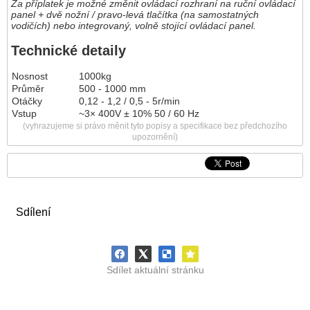
Za příplatek je možné změnit ovládací rozhraní na ruční ovládací
panel + dvě nožní / pravo-levá tlačítka (na samostatných
vodičích) nebo integrovaný, volně stojící ovládací panel.
Technické detaily
Nosnost
1000kg
Průměr
500 - 1000 mm
Otáčky
0,12 - 1,2 / 0,5 - 5r/min
Vstup
~3× 400V ± 10% 50 / 60 Hz
(vyhrazujeme si právo měnit tyto popisy a specifikace bez předchozího
upozornění)
Sdílení
Sdílet aktuální stránku