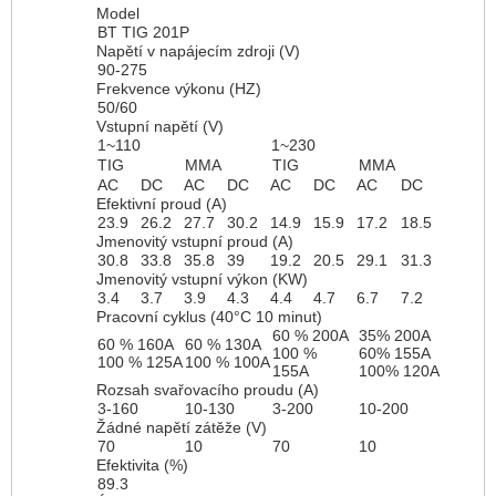
Model
BT TIG 201P
Napětí v napájecím zdroji (V)
90-275
Frekvence výkonu (HZ)
50/60
Vstupní napětí (V)
1~110
1~230
TIG
MMA
TIG
MMA
AC
DC
AC
DC
AC
DC
AC
DC
Efektivní proud (A)
23.9
26.2
27.7
30.2
14.9
15.9
17.2
18.5
Jmenovitý vstupní proud (A)
30.8
33.8
35.8
39
19.2
20.5
29.1
31.3
Jmenovitý vstupní výkon (KW)
3.4
3.7
3.9
4.3
4.4
4.7
6.7
7.2
Pracovní cyklus (40°C 10 minut)
60 % 200A
35% 200A
60 % 160A
60 % 130A
100 %
60% 155A
100 % 125A
100 % 100A
155A
100% 120A
Rozsah svařovacího proudu (A)
3-160
10-130
3-200
10-200
Žádné napětí zátěže (V)
70
10
70
10
Efektivita (%)
89.3