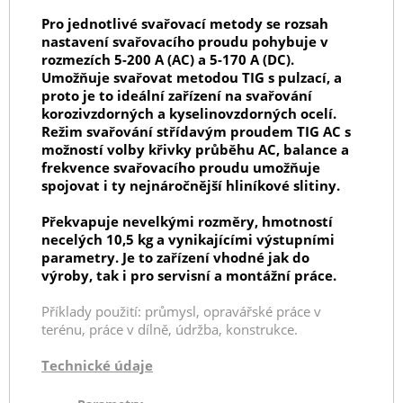
Pro jednotlivé svařovací metody se rozsah
nastavení svařovacího proudu pohybuje v
rozmezích 5-200 A (AC) a 5-170 A (DC).
Umožňuje svařovat metodou TIG s pulzací, a
proto je to ideální zařízení na svařování
korozivzdorných a kyselinovzdorných ocelí.
Režim svařování střídavým proudem TIG AC s
možností volby křivky průběhu AC, balance a
frekvence svařovacího proudu umožňuje
spojovat i ty nejnáročnější hliníkové slitiny.
Překvapuje nevelkými rozměry, hmotností
necelých 10,5 kg a vynikajícími výstupními
parametry. Je to zařízení vhodné jak do
výroby, tak i pro servisní a montážní práce.
Příklady použití: průmysl, opravářské práce v
terénu, práce v dílně, údržba, konstrukce.
Technické údaje