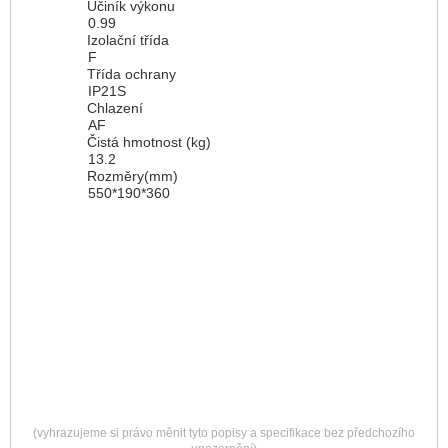
Účiník výkonu
0.99
Izolační třída
F
Třída ochrany
IP21S
Chlazení
AF
Čistá hmotnost (kg)
13.2
Rozměry(mm)
550*190*360
(vyhrazujeme si právo měnit tyto popisy a specifikace bez předchozího