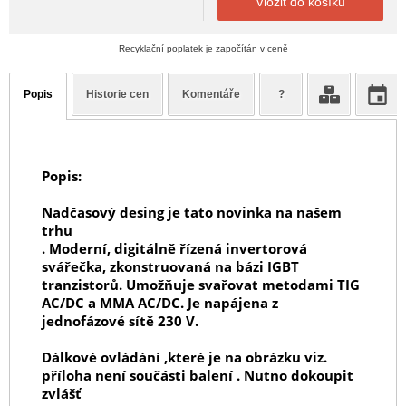
Vložit do košíku
Recyklační poplatek je započítán v ceně
Popis
Historie cen
Komentáře
?
Popis:
Nadčasový desing je tato novinka na našem
trhu
. Moderní, digitálně řízená invertorová
svářečka, zkonstruovaná na bázi IGBT
tranzistorů. Umožňuje svařovat metodami TIG
AC/DC a MMA AC/DC. Je napájena z
jednofázové sítě 230 V.
Dálkové ovládání ,které je na obrázku viz.
příloha není součásti balení . Nutno dokoupit
zvlášť