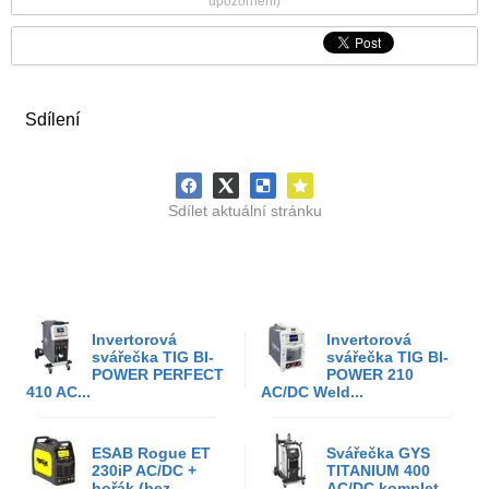
upozornění)
Sdílení
Sdílet aktuální stránku
Invertorová
Invertorová
svářečka TIG BI-
svářečka TIG BI-
POWER PERFECT
POWER 210
410 AC...
AC/DC Weld...
ESAB Rogue ET
Svářečka GYS
230iP AC/DC +
TITANIUM 400
hořák (bez
AC/DC komplet