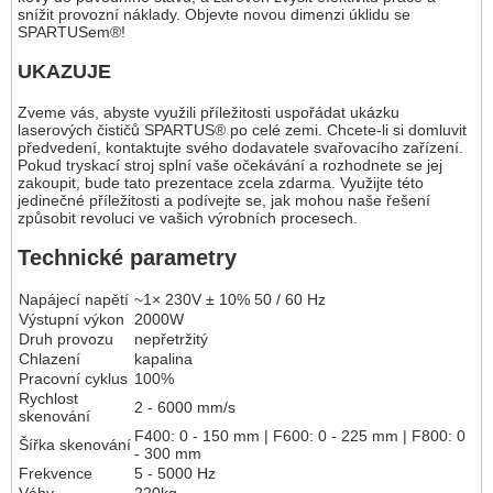
snížit provozní náklady. Objevte novou dimenzi úklidu se
SPARTUSem®!
UKAZUJE
Zveme vás, abyste využili příležitosti uspořádat ukázku
laserových čističů SPARTUS® po celé zemi. Chcete-li si domluvit
předvedení, kontaktujte svého dodavatele svařovacího zařízení.
Pokud tryskací stroj splní vaše očekávání a rozhodnete se jej
zakoupit, bude tato prezentace zcela zdarma. Využijte této
jedinečné příležitosti a podívejte se, jak mohou naše řešení
způsobit revoluci ve vašich výrobních procesech.
Technické parametry
Napájecí napětí
~1× 230V ± 10% 50 / 60 Hz
Výstupní výkon
2000W
Druh provozu
nepřetržitý
Chlazení
kapalina
Pracovní cyklus
100%
Rychlost
2 - 6000 mm/s
skenování
F400: 0 - 150 mm | F600: 0 - 225 mm | F800: 0
Šířka skenování
- 300 mm
Frekvence
5 - 5000 Hz
Váhy
220kg