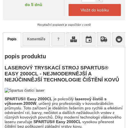
do 5 dnů
Vložit do košíku
Recyklační poplatek je započítán v ceně
Popis
Komentáře
?
popis produktu
LASEROVÝ TRYSKACÍ STROJ SPARTUS®
EASY 2000CL
- NEJMODERNĚJŠÍ A
NEJÚČINNĚJŠÍ TECHNOLOGIE ČIŠTĚNÍ KOVŮ
SPARTUS
®
Easy 2000CL
je pokročilý
laserový čistič s
výkonem 2000W
, určený pro profesionály v kovoobráběcím
průmyslu. Toto zařízení je ideálním řešením pro rychlé a efektivní
odstranění rzi, barvy, nečistot a dalších nežádoucích vrstev z
různých kovových povrchů. Díky moderní technologii vláknového
laseru zaručuje
SPARTUS® Easy 2000CL
vysokou přesnost
čištění bez poškození základní vrstvy kovu.