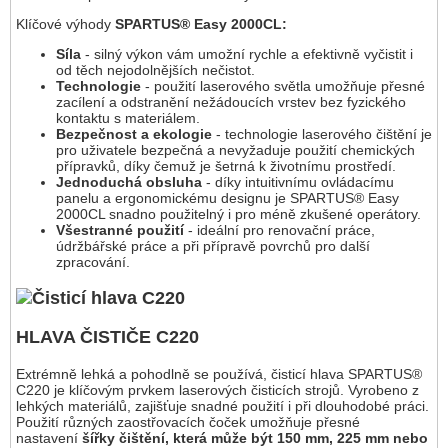
Klíčové výhody
SPARTUS® Easy 2000CL:
Síla
- silný výkon vám umožní rychle a efektivně vyčistit i
od těch nejodolnějších nečistot.
Technologie
- použití laserového světla umožňuje přesné
zacílení a odstranění nežádoucích vrstev bez fyzického
kontaktu s materiálem.
Bezpečnost a ekologie
- technologie laserového čištění je
pro uživatele bezpečná a nevyžaduje použití chemických
přípravků, díky čemuž je šetrná k životnímu prostředí.
Jednoduchá obsluha
- díky intuitivnímu ovládacímu
panelu a ergonomickému designu je SPARTUS® Easy
2000CL snadno použitelný i pro méně zkušené operátory.
Všestranné použití
- ideální pro renovační práce,
údržbářské práce a při přípravě povrchů pro další
zpracování.
HLAVA ČISTIČE C220
Extrémně lehká a pohodlně se používá, čisticí hlava SPARTUS®
C220 je klíčovým prvkem laserových čisticích strojů. Vyrobeno z
lehkých materiálů, zajišťuje snadné použití i při dlouhodobé práci.
Použití různých zaostřovacích čoček umožňuje přesné
nastavení
šířky čištění, která může být 150 mm, 225 mm nebo