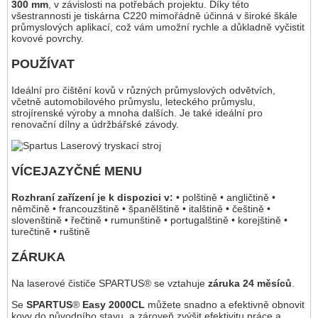
300 mm
, v závislosti na potřebách projektu. Díky této
všestrannosti je tiskárna C220 mimořádně účinná v široké škále
průmyslových aplikací, což vám umožní rychle a důkladně vyčistit
kovové povrchy.
POUŽÍVAT
Ideální pro čištění kovů v různých průmyslových odvětvích,
včetně automobilového průmyslu, leteckého průmyslu,
strojírenské výroby a mnoha dalších. Je také ideální pro
renovační dílny a údržbářské závody.
VÍCEJAZYČNÉ MENU
Rozhraní zařízení je k dispozici v:
• polštině • angličtině •
němčině • francouzštině • španělštině • italštině • češtině •
slovenštině • řečtině • rumunštině • portugalštině • korejštině •
turečtině • ruštině
ZÁRUKA
Na laserové čističe SPARTUS® se vztahuje
záruka 24 měsíců
.
Se
SPARTUS
®
Easy 2000CL
můžete snadno a efektivně obnovit
kovy do původního stavu, a zároveň zvýšit efektivitu práce a