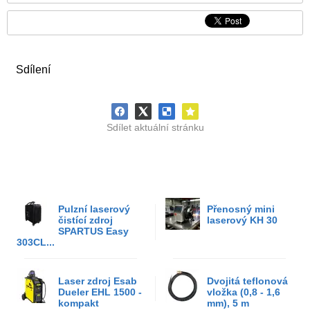
Sdílení
Sdílet aktuální stránku
Pulzní laserový
Přenosný mini
čistící zdroj
laserový KH 30
SPARTUS Easy
303CL...
Laser zdroj Esab
Dvojitá teflonová
Dueler EHL 1500 -
vložka (0,8 - 1,6
kompakt
mm), 5 m