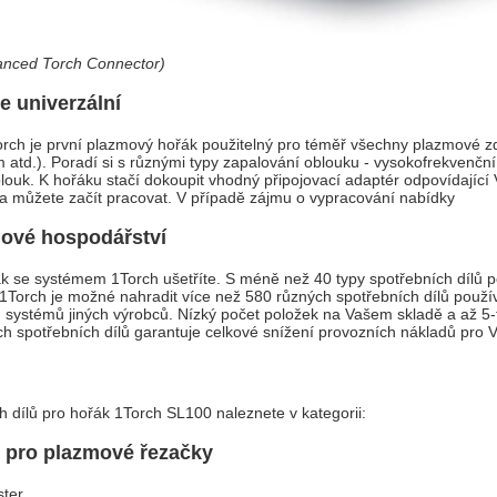
anced Torch Connector)
e univerzální
rch je první plazmový hořák použitelný pro téměř všechny plazmové zd
atd.). Poradí si s různými typy zapalování oblouku - vysokofrekvenční
oblouk. K hořáku stačí dokoupit vhodný připojovací adaptér odpovídajíc
a můžete začít pracovat. V případě zájmu o vypracování nabídky
dové hospodářství
 se systémem 1Torch ušetříte. S méně než 40 typy spotřebních dílů 
 1Torch je možné nahradit více než 580 různých spotřebních dílů použ
 systémů jiných výrobců. Nízký počet položek na Vašem skladě a až 5-
ích spotřebních dílů garantuje celkové snížení provozních nákladů pro V
 dílů pro hořák 1Torch SL100 naleznete v kategorii:
n pro plazmové řezačky
ter