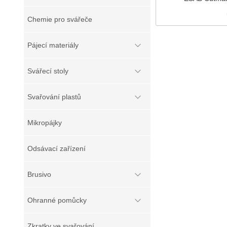
Chemie pro svářeče
Pájecí materiály
Svářecí stoly
Svařování plastů
Mikropájky
Odsávací zařízení
Brusivo
Ohranné pomůcky
Zkratky ve svařování