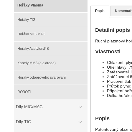
Hořáky Plasma
Popis
Komentář
Hořáky TIG
Detailní popis
Hořáky MIG-MAG
Ruční plazmový hoř
Hořáky Acetylén/PB
Vlastnosti
Chlazení: pl
Kabely MMA (elektroda)
Úhel hlavy: 7
Zatěžovatel 
Zatěžovatel 
Hořáky odporového svařování
Pracovní tlak 
Průtok plynu:
Připojení ho
ROBOTI
Délka hořáku
Díly MIG/MAG
Popis
Díly TIG
Patentovaný plazmov