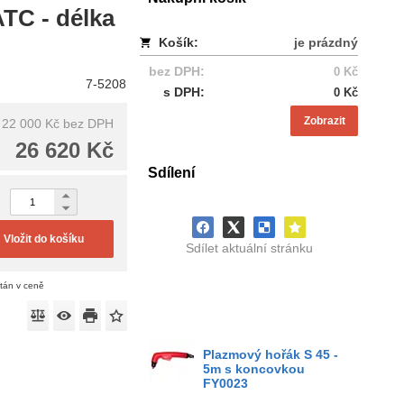
TC - délka
Košík:
je prázdný
bez DPH:
0 Kč
7-5208
s DPH:
0 Kč
Zobrazit
22 000 Kč
bez DPH
26 620 Kč
Sdílení
Vložit do košíku
Sdílet aktuální stránku
ítán v ceně
Plazmový hořák S 45 -
5m s koncovkou
FY0023