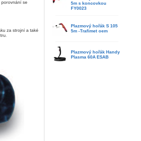
v porovnání se
5m s koncovkou
FY0023
Plazmový hořák S 105
u za strojní a také
5m -Trafimet oem
tru.
Plazmový hořák Handy
Plasma 60A ESAB