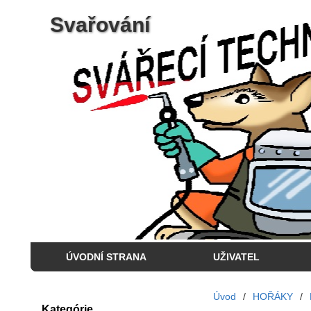
Svařování
ÚVODNÍ STRANA
UŽIVATEL
Úvod
/
HOŘÁKY
/
Kategórie