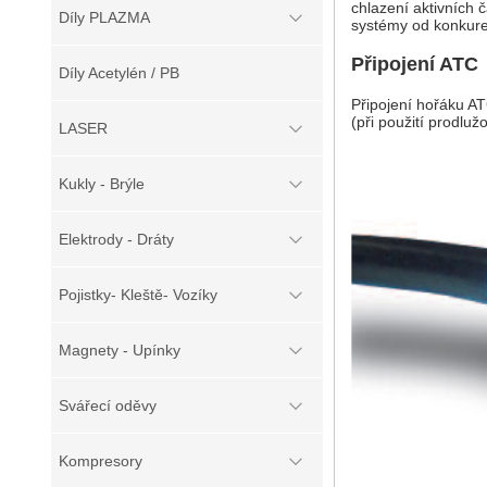
chlazení aktivních č
Díly PLAZMA
systémy od konkure
Připojení ATC
Díly Acetylén / PB
Připojení hořáku A
(při použití prodlu
LASER
Kukly - Brýle
Elektrody - Dráty
Pojistky- Kleště- Vozíky
Magnety - Upínky
Svářecí oděvy
Kompresory