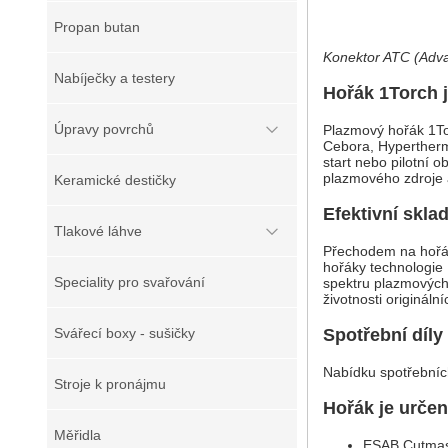
Propan butan
Konektor ATC (Adv
Nabíječky a testery
Hořák 1Torch j
Úpravy povrchů
Plazmový hořák 1To
Cebora, Hypertherm 
start nebo pilotní 
plazmového zdroje 
Keramické destičky
Efektivní skla
Tlakové láhve
Přechodem na hořák
hořáky technologie
Speciality pro svařování
spektru plazmových
životnosti origináln
Spotřební díly
Svářecí boxy - sušičky
Nabídku spotřebních
Stroje k pronájmu
Hořák je urče
Měřidla
ESAB Cutmas