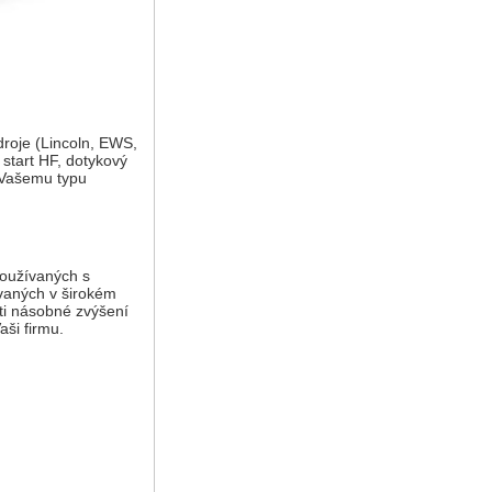
roje (Lincoln, EWS,
 start HF, dotykový
í Vašemu typu
používaných s
ívaných v širokém
ti násobné zvýšení
aši firmu.