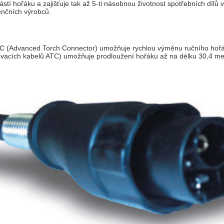
ástí hořáku a zajišťuje tak až 5-ti násobnou životnost spotřebních dílů 
nčních výrobců.
TC (Advanced Torch Connector) umožňuje rychlou výměnu ručního hořák
žovacích kabelů ATC) umožňuje prodloužení hořáku až na délku 30,4 me