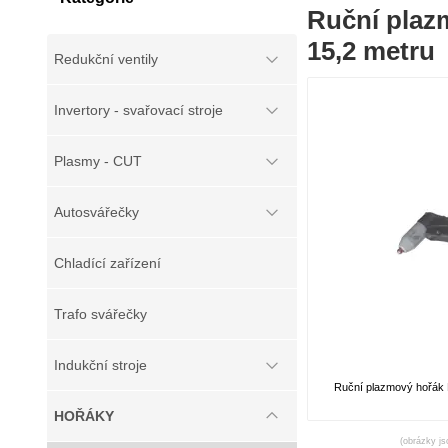
Ruční plaz
15,2 metru
Redukční ventily
Invertory - svařovací stroje
Plasmy - CUT
Autosvářečky
Chladící zařízení
Trafo svářečky
Indukční stroje
Ruční plazmový hořák 
HOŘÁKY
(obrázky js