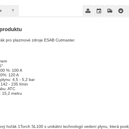
e
?
 produktu
ák pro plazmové zdroje ESAB Cutmaster.
ynem
5°
100 %: 100 A
60%: 120 A
plynu: 4,5 - 5,2 bar
 142 - 235 l/min
řáku: ATC
: 15,2 metru
ý hořák 1Torch SL100 s unikátní technologií vedení plynu, která posk