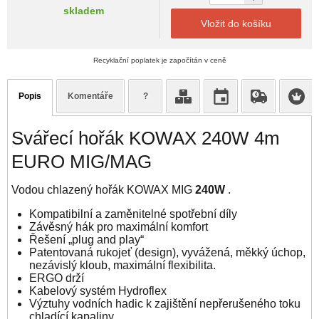
skladem
Vložit do košíku
Recyklační poplatek je započítán v ceně
Popis
Komentáře
?
Svářecí hořák KOWAX 240W 4m
EURO MIG/MAG
Vodou chlazený hořák KOWAX MIG
240W
.
Kompatibilní a zaměnitelné spotřební díly
Závěsný hák pro maximální komfort
Řešení „plug and play“
Patentovaná rukojeť (design), vyvážená, měkký úchop,
nezávislý kloub, maximální flexibilita.
ERGO drží
Kabelový systém Hydroflex
Výztuhy vodních hadic k zajištění nepřerušeného toku
chladící kapaliny