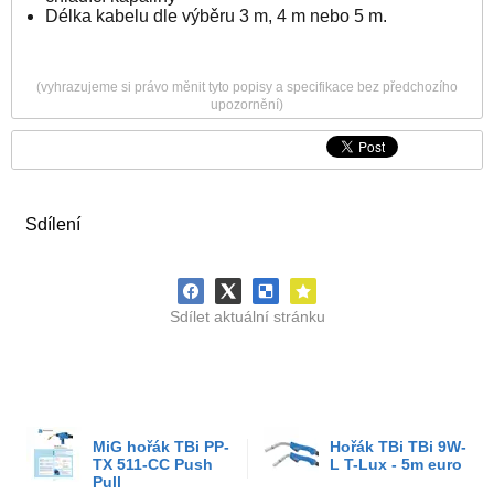
Délka kabelu dle výběru 3 m, 4 m nebo 5 m.
(vyhrazujeme si právo měnit tyto popisy a specifikace bez předchozího
upozornění)
Sdílení
Sdílet aktuální stránku
MiG hořák TBi PP-
Hořák TBi TBi 9W-
TX 511-CC Push
L T-Lux - 5m euro
Pull