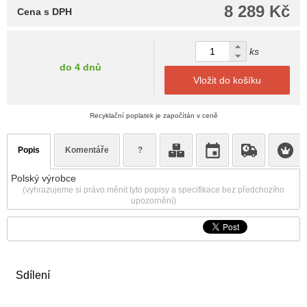
8 289 Kč
Cena s DPH
ks
do 4 dnů
Vložit do košíku
Recyklační poplatek je započítán v ceně
Popis
Komentáře
?
Polský výrobce
(vyhrazujeme si právo měnit tyto popisy a specifikace bez předchozího
upozornění)
Sdílení