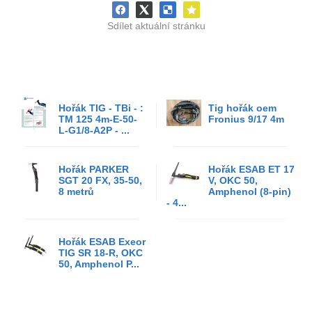
Sdílet aktuální stránku
Hořák TIG - TBi - :
Tig hořák oem
TM 125 4m-E-50-
Fronius 9/17 4m
L-G1/8-A2P - ...
Hořák PARKER
Hořák ESAB ET 17
SGT 20 FX, 35-50,
V, OKC 50,
8 metrů
Amphenol (8-pin)
- 4...
Hořák ESAB Exeor
TIG SR 18-R, OKC
50, Amphenol P...