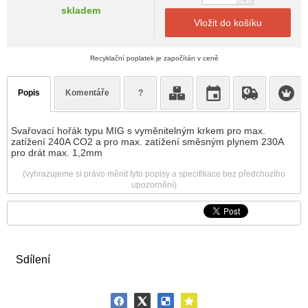
skladem
Vložit do košíku
Recyklační poplatek je započítán v ceně
Popis
Komentáře
?
Svařovací hořák typu MIG s vyměnitelným krkem pro max.
zatížení 240A CO2 a pro max. zatížení směsným plynem 230A
pro drát max. 1,2mm
(vyhrazujeme si právo měnit tyto popisy a specifikace bez předchozího
upozornění)
Sdílení