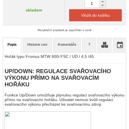
skladem
Vložit do košíku
Recyklační poplatek je započítán v ceně
Popis
Historie cen
Komentáře
?
Hořák typu Fronius MTW 400i FSC / UD / 4,5 /45
UP/DOWN: REGULACE SVAŘOVACÍHO
VÝKONU PŘÍMO NA SVAŘOVACÍM
HOŘÁKU
Funkce Up/Down umožňuje plynulou regulaci svařovacího výkonu
přímo na svařovacím hořáku. Uživatel nemusí kvůli regulaci
svařovacího výkonu přecházet ke svařovacímu zdroji.