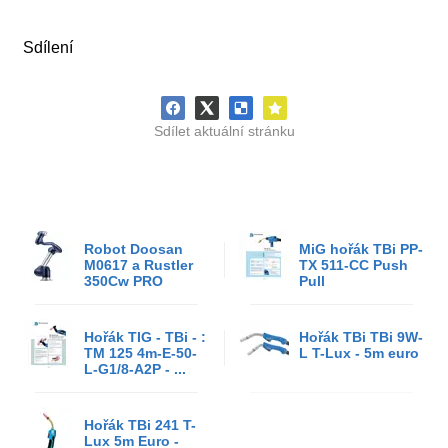
Sdílení
Sdílet aktuální stránku
Robot Doosan
MiG hořák TBi PP-
M0617 a Rustler
TX 511-CC Push
350Cw PRO
Pull
Hořák TIG - TBi - :
Hořák TBi TBi 9W-
TM 125 4m-E-50-
L T-Lux - 5m euro
L-G1/8-A2P - ...
Hořák TBi 241 T-
Lux 5m Euro -