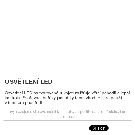
OSVĚTLENÍ LED
Osvětlení LED na tvarované rukojeti zajišťuje větší pohodlí a lepší
kontrolu. Svařovací hořáky jsou díky tomu vhodné i pro použití
v temném prostředí.
(vyhrazujeme si právo měnit tyto popisy a specifikace bez předchozího
upozornění)