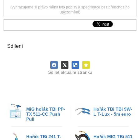
(vyhrazujeme si právo měnit tyto popisy a specifikace bez předchozího
upozornění)
Sdílení
Sdílet aktuální stránku
MiG hořák TBi PP-
Hořák TBi TBi 9W-
TX 511-CC Push
L T-Lux - 5m euro
Pull
Hořák TBi 241 T-
Hořák MIG TBi 511