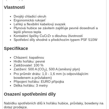
Vlastnosti
Dvojitý chladicí okruh
Ergonomická rukojeť
Lehký a flexibilní kabelový svazek
Plynová hubice se závitem zajišťuje pevné dosednutí a
lepší přenos tepla
Kontaktní špičky CuCrZr s dlouhou životností
Spotřební díly shodné s předchozím typem PSF 510W
Specifikace
Chlazení: kapalinou
Hrdlo hořáku: pevné
Zatěžovatel: 100 %
Zatížení: 500 A (CO
), 500 A (směsný plyn)
2
Pro průměr drátu: 1,0 - 1,6 mm (s odpovídajícím
bowdenem a průvlakem)
Připojení hořáku: EURO přípojka
Délka hořáku: 3 metry
Osazení spotřebními díly
Nabídku spotřebních dílů k hořáku hubice, průvlaky, bowdeny na
dotaz prodejce.