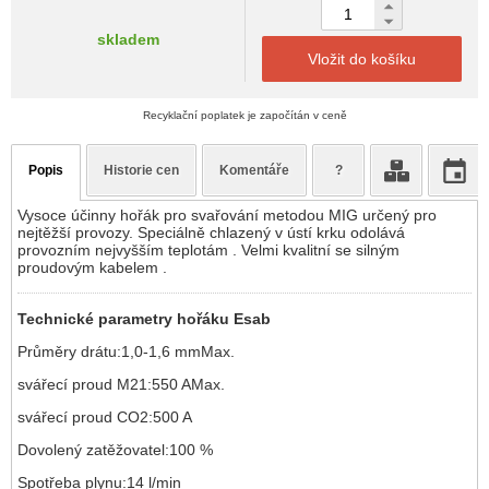
skladem
Vložit do košíku
Recyklační poplatek je započítán v ceně
Popis
Historie cen
Komentáře
?
Vysoce účinny hořák pro svařování metodou MIG určený pro
nejtěžší provozy. Speciálně chlazený v ústí krku odolává
provozním nejvyšším teplotám . Velmi kvalitní se silným
proudovým kabelem .
Technické parametry hořáku Esab
Průměry drátu:1,0-1,6 mmMax.
svářecí proud M21:550 AMax.
svářecí proud CO2:500 A
Dovolený zatěžovatel:100 %
Spotřeba plynu:14 l/min