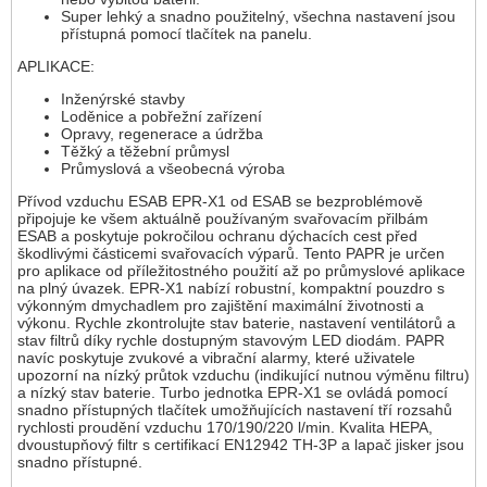
Super lehký a snadno použitelný, všechna nastavení jsou
přístupná pomocí tlačítek na panelu.
APLIKACE:
Inženýrské stavby
Loděnice a pobřežní zařízení
Opravy, regenerace a údržba
Těžký a těžební průmysl
Průmyslová a všeobecná výroba
Přívod vzduchu ESAB EPR-X1 od ESAB se bezproblémově
připojuje ke všem aktuálně používaným svařovacím přilbám
ESAB a poskytuje pokročilou ochranu dýchacích cest před
škodlivými částicemi svařovacích výparů. Tento PAPR je určen
pro aplikace od příležitostného použití až po průmyslové aplikace
na plný úvazek. EPR-X1 nabízí robustní, kompaktní pouzdro s
výkonným dmychadlem pro zajištění maximální životnosti a
výkonu. Rychle zkontrolujte stav baterie, nastavení ventilátorů a
stav filtrů díky rychle dostupným stavovým LED diodám. PAPR
navíc poskytuje zvukové a vibrační alarmy, které uživatele
upozorní na nízký průtok vzduchu (indikující nutnou výměnu filtru)
a nízký stav baterie. Turbo jednotka EPR-X1 se ovládá pomocí
snadno přístupných tlačítek umožňujících nastavení tří rozsahů
rychlosti proudění vzduchu 170/190/220 l/min. Kvalita HEPA,
dvoustupňový filtr s certifikací EN12942 TH-3P a lapač jisker jsou
snadno přístupné.