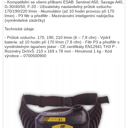
- Kompatibilní se všemi přilbami ESAB: Sentinel A50, Savage A40,
G-30/40/50, F-20 - Uživatelsky nastavitelný průtok vzduchu
170/190/220 l/min - Akumulátor (až 10 hodin provozu při 170
l/min) - P3 filtr a předfiltr - Mezinárodní inteligentní nabíječka
(vyměnitelné zástrčky)
Technické údaje:
- Průtok vzduchu: 170, 190, 210 l/min (6 – 7,8 cfm) - Výdrž
baterie: až 10 hodin při 170 l/min (7,8 cfm) - Filtr P3 a předfiltr s
vyměnitelným lapačem jisker - CE certifikáty EN12941 TH3 P -
Rozměry DxVxŠ: 210 x 169 x 78 mm - Hmotnost 1 kg - Kód
výrobce – 0700500900