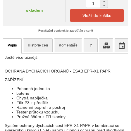
skladem
Vložit do košíku
Recyklační poplatek je započítán v ceně
Popis
Historie cen
Komentáře
?
Ještě více učinější
OCHRANA DÝCHACÍCH ORGÁNŮ - ESAB EPR-X1 PAPR
ZAŘÍZENÍ:
Pohonná jednotka
baterie
Chytrá nabíječka
Filtr P3 + předfiltr
Ramenní popruh a postroj
Tester průtoku vzduchu
Pružná šňůra z FR tkaniny
Systém ochrany dýchacích cest EPR-X1 PAPR v kombinaci se
svářečskou kuklou ESAB nabízí účinnou ochranu před škodlivým