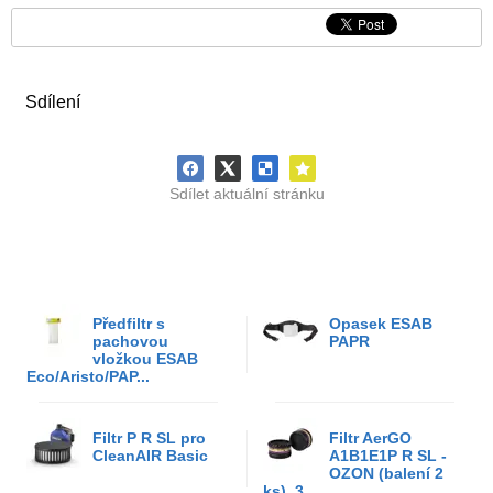
Sdílení
Sdílet aktuální stránku
Předfiltr s
Opasek ESAB
pachovou
PAPR
vložkou ESAB
Eco/Aristo/PAP...
Filtr P R SL pro
Filtr AerGO
CleanAIR Basic
A1B1E1P R SL -
OZON (balení 2
ks), 3...