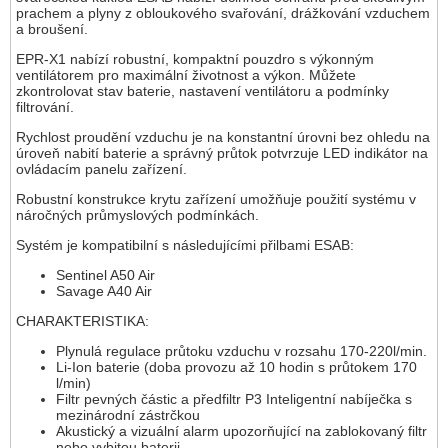
prachem a plyny z obloukového svařování, drážkování vzduchem
a broušení.
EPR-X1 nabízí robustní, kompaktní pouzdro s výkonným
ventilátorem pro maximální životnost a výkon. Můžete
zkontrolovat stav baterie, nastavení ventilátoru a podmínky
filtrování.
Rychlost proudění vzduchu je na konstantní úrovni bez ohledu na
úroveň nabití baterie a správný průtok potvrzuje LED indikátor na
ovládacím panelu zařízení.
Robustní konstrukce krytu zařízení umožňuje použití systému v
náročných průmyslových podmínkách.
Systém je kompatibilní s následujícími přilbami ESAB:
Sentinel A50 Air
Savage A40 Air
CHARAKTERISTIKA:
Plynulá regulace průtoku vzduchu v rozsahu 170-220l/min.
Li-Ion baterie (doba provozu až 10 hodin s průtokem 170
l/min)
Filtr pevných částic a předfiltr P3 Inteligentní nabíječka s
mezinárodní zástrčkou
Akustický a vizuální alarm upozorňující na zablokovaný filtr
nebo vybitou baterii.