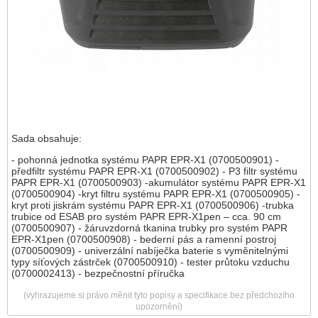
Sada obsahuje:
- pohonná jednotka systému PAPR EPR-X1 (0700500901) -
předfiltr systému PAPR EPR-X1 (0700500902) - P3 filtr systému
PAPR EPR-X1 (0700500903) -akumulátor systému PAPR EPR-X1
(0700500904) -kryt filtru systému PAPR EPR-X1 (0700500905) -
kryt proti jiskrám systému PAPR EPR-X1 (0700500906) -trubka
trubice od ESAB pro systém PAPR EPR-X1pen – cca. 90 cm
(0700500907) - žáruvzdorná tkanina trubky pro systém PAPR
EPR-X1pen (0700500908) - bederní pás a ramenní postroj
(0700500909) - univerzální nabíječka baterie s vyměnitelnými
typy síťových zástrček (0700500910) - tester průtoku vzduchu
(0700002413) - bezpečnostní příručka
(vyhrazujeme si právo měnit tyto popisy a specifikace bez předchozího
upozornění)