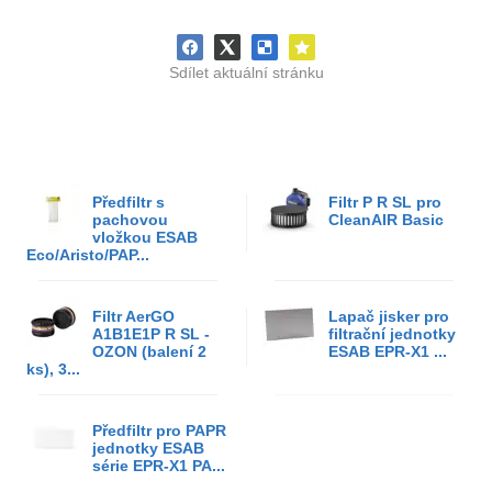
Sdílet aktuální stránku
Předfiltr s
Filtr P R SL pro
pachovou
CleanAIR Basic
vložkou ESAB
Eco/Aristo/PAP...
Filtr AerGO
Lapač jisker pro
A1B1E1P R SL -
filtrační jednotky
OZON (balení 2
ESAB EPR-X1 ...
ks), 3...
Předfiltr pro PAPR
jednotky ESAB
série EPR-X1 PA...