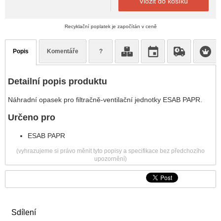
Vložit do košíku
Recyklační poplatek je započítán v ceně
Popis
Komentáře
?
Detailní popis produktu
Náhradní opasek pro filtračně-ventilační jednotky ESAB PAPR.
Určeno pro
ESAB PAPR
(vyhrazujeme si právo měnit tyto popisy a specifikace bez předchozího
upozornění)
Sdílení