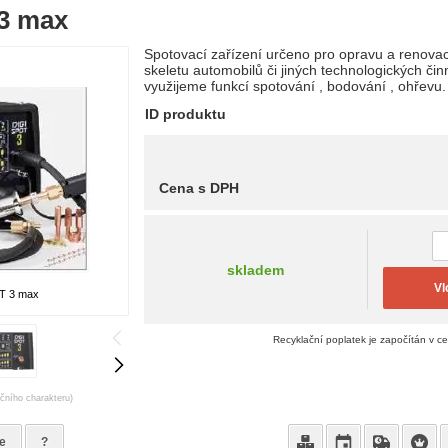
3 max
Spotovací zařízení určeno pro opravu a renovac
skeletu automobilů či jiných technologických či
využijeme funkcí spotování , bodování , ohřevu.
ID produktu
Cena s DPH
skladem
Vl
T 3 max
Recyklační poplatek je započítán v c
ačního charakteru)
e
?