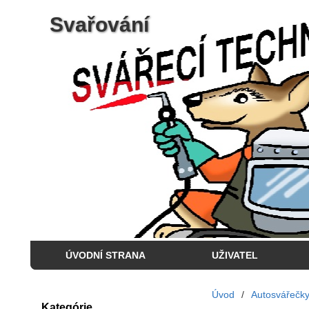
Svařování
ÚVODNÍ STRANA
UŽIVATEL
Úvod
/
Autosvářečk
Kategórie