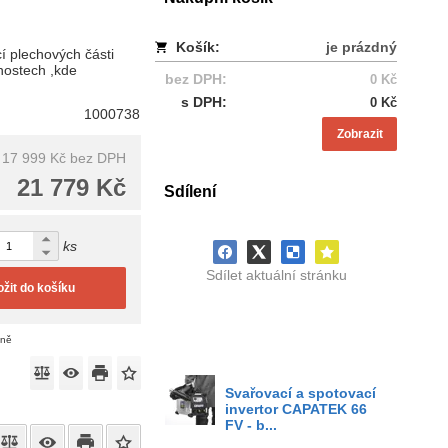
Košík:
je prázdný
í plechových části
nnostech ,kde
bez DPH:
0 Kč
s DPH:
0 Kč
1000738
Zobrazit
17 999 Kč
bez DPH
21 779 Kč
Sdílení
ks
Sdílet aktuální stránku
ožit do košíku
eně
Svařovací a spotovací
invertor CAPATEK 66
FV - b...