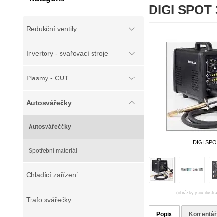
DIGI SPOT 
Redukční ventily
Invertory - svařovací stroje
Plasmy - CUT
Autosvářečky
Autosvářeččky
DIGI SPO
Spotřební materiál
Chladící zařízení
(obrázky jsou ilustr
Trafo svářečky
Popis
Komentář