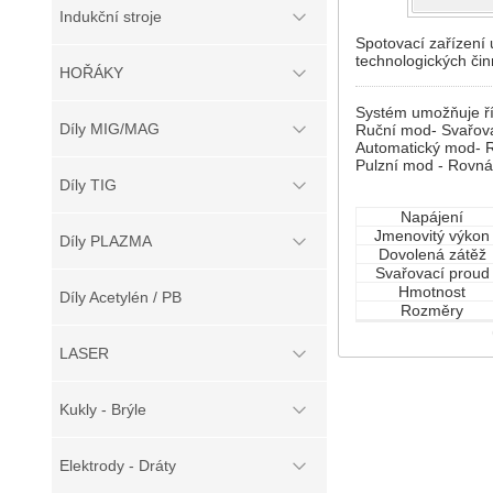
Indukční stroje
Spotovací zařízení 
technologických čin
HOŘÁKY
Systém umožňuje říz
Díly MIG/MAG
Ruční mod- Svařova
Automatický mod- R
Pulzní mod - Rovná
Díly TIG
Napájení
Jmenovitý výkon
Díly PLAZMA
Dovolená zátěž
Svařovací proud
Hmotnost
Díly Acetylén / PB
Rozměry
LASER
Kukly - Brýle
Elektrody - Dráty