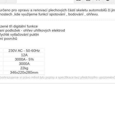
určeno pro opravu a renovací plechových části skeletu automobilů či ji
nostech ,kde využijeme funkcí spotování , bodování , ohřevu.
ené tři digitální funkce
ní podložek - ohřev uhlíkových elektrod
ychlé vytlačování puklin
ní povrchů
230V AC - 50-60Hz
12A
3000A - 5%
3000A
22kg
346x220x280mm
(vyhrazujeme si právo měnit tyto popisy a specifikace bez předchozího upozornění