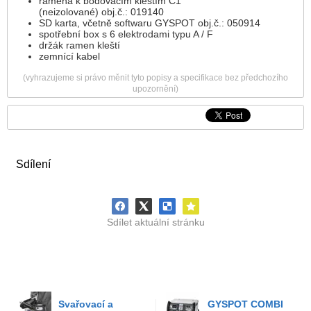
ramena k bodovacím kleštím C1
(neizolované) obj.č.: 019140
SD karta, včetně softwaru GYSPOT obj.č.: 050914
spotřební box s 6 elektrodami typu A / F
držák ramen kleští
zemnící kabel
(vyhrazujeme si právo měnit tyto popisy a specifikace bez předchozího
upozornění)
Sdílení
Sdílet aktuální stránku
Svařovací a
GYSPOT COMBI