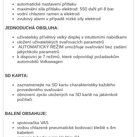
automatické nastavení přítlaku
maximální síla přítlaku elektrod: 550 daN při 8 bar
vodní chlazení ramen a elektrod
zvukový alarm v případě nízké síly elektrod
JEDNODUCHÁ OBSLUHA:
uživatelsky přívětivý velký displej s intuitivními nabídkami
uložení uživatelských svařovacích parametrů
AUTOMATICKÝ REŽIM umožňuje svařování bez zadání
jakýchkoliv parametrů
k dispozici je 7 režimů, které odpovídají požadavkům
automobilů Volkswagen
SD KARTA:
zaznamenejte na SD kartu charakteristiky každého
provedeného svařování
obnovení zpráv uložených na SD kartě na jakémkoli
počítači
BALENÍ OBSAHUJE:
spotovačka VAS
vodou chlazené pneumatické bodovací kleště s 4m
kabelem