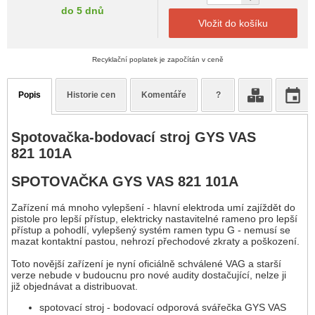
do 5 dnů
Vložit do košíku
Recyklační poplatek je započítán v ceně
Popis
Historie cen
Komentáře
?
Spotovačka-bodovací stroj GYS VAS
821 101A
SPOTOVAČKA GYS VAS 821 101A
Zařízení má mnoho vylepšení - hlavní elektroda umí zajíždět do
pistole pro lepší přístup, elektricky nastavitelné rameno pro lepší
přístup a pohodlí, vylepšený systém ramen typu G - nemusí se
mazat kontaktní pastou, nehrozí přechodové zkraty a poškození.
Toto novější zařízení je nyní oficiálně schválené VAG a starší
verze nebude v budoucnu pro nové audity dostačující, nelze ji
již objednávat a distribuovat.
spotovací stroj - bodovací odporová svářečka GYS VAS