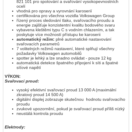
821 101 pro spotování a svařování vysokopevnostních
ocelí
vhodná pro opravy a vyrovnání karoserií
certifikována pro všechna vozidla Volkswagen Group
řízený proces sledování tlaku, svařovacího proudu a
energie zajišťuje konzistentní kvalitu bodového svaru
vybavena kleštěmi typu C s vodním chlazením, a tak
poskytuje více možností přístupu ke karoserii
automatický režim:
plně automatické nastavování
svařovacích parametrů
7 volitelných režimů nastavení, které splňují všechny
požadavky Volkswagen automobilů
spotter je lehký a lze snadno ovládat - pouze 12 kg
automatická detekce špatného připojení k síti a špatné
síťové napětí
VÝKON:
Svařovací proud:
vysoký efektivní svařovací proud 13 000 A (maximální
zkratový proud 14 500 A)
digitální displej zobrazuje skutečnou hodnotu svařovacího
proudu
zvukové upozornění, pokud je svařovací proud příliš nízký
neustálá kontrola proudu
Elektrody: