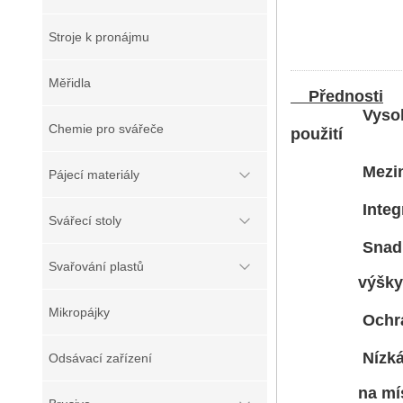
Stroje k pronájmu
Měřidla
Přednosti
Vysoký chlad
Chemie pro svářeče
použití
Mezinárodní 
Pájecí materiály
Integrovaný
Svářecí stoly
Snadno dost
Svařování plastů
výšky chladí
Mikropájky
Ochrana prot
Nízká hmotno
Odsávací zařízení
na místo p