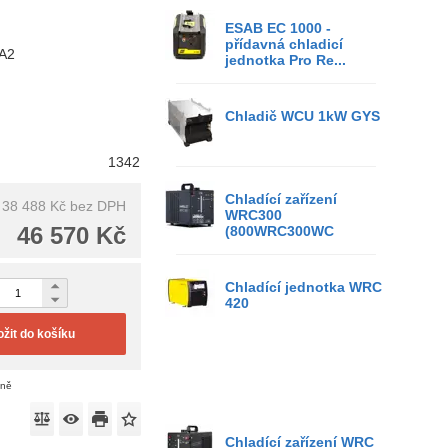
ESAB EC 1000 -
přídavná chladicí
0A2
jednotka Pro Re...
Chladič WCU 1kW GYS
1342
Chladící zařízení
38 488 Kč
bez DPH
WRC300
46 570 Kč
(800WRC300WC
Chladící jednotka WRC
420
ožit do košíku
eně
Chladící zařízení WRC