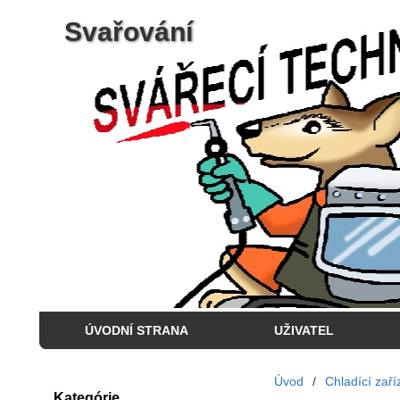
Svařování
ÚVODNÍ STRANA
UŽIVATEL
Úvod
/
Chladící zaří
Kategórie