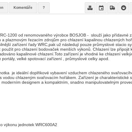
en
Komentáře
?
WRC-1200 od renomovaného výrobce BOSJOB - slouží jako přídavné za
 a plazmovým řezacím zdrojům pro chlazení kapalinou chlazených ho
jsilnější zařízení řady WRC,pak už následují pouze průmyslové stacio s
ž použít pro chlazení bodovaček menších výkonů. Chlazení lze připojit 
žadováno kapalinové chlazení.Toto zařízení je vhodné ke chlazení velkýc
 portály, velké spotovací zařízení , průmyslové celky apod.
ednotka je ideální doplňkové vybavení vzduchem chlazeného svařovacíh
s vodou chlazeným svařovacím hořákem. Zařízení je charakteristické
, moderním designem a kompaktním, snadno manipulovatelným prove
ího výkonu jednotek WRC600A2