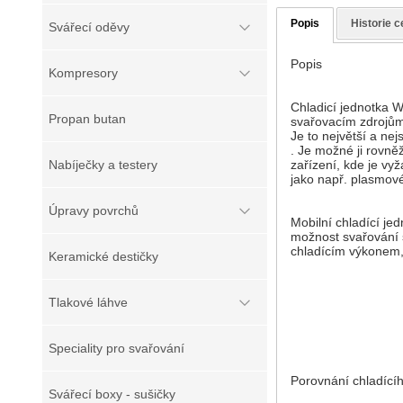
Popis
Historie c
Svářecí oděvy
Popis
Kompresory
Chladicí jednotka 
Propan butan
svařovacím zdrojům
Je to největší a ne
. Je možné ji rovně
Nabíječky a testery
zařízení, kde je vy
jako např. plasmové
Úpravy povrchů
Mobilní chladící j
možnost svařování 
chladícím výkonem
Keramické destičky
Tlakové láhve
Speciality pro svařování
Porovnání chladíc
Svářecí boxy - sušičky