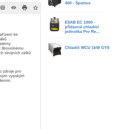
400 - Spartus
ESAB EC 1000 -
přídavná chladicí
jednotka Pro Re...
řízení ke
řáků
ystémy.
Chladič WCU 1kW GYS
k libovolnému
h strojních celků
o zdroje pro
 svým vysokým
dením.