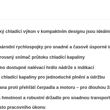
ící výkon v kompaktním designu jsou ideální 
rychlospojky pro snadné a časově úsporné in
 snímač průtoku chladící kapaliny
upné nalévací hrdlo nádrže s indikací
cí kapaliny pro jednoduché plnění a údržbu
i přehřátí čerpadla a motoru – pro dlouhou ži
st a robustní držadlo pro snadnou transport
racovního úkonu