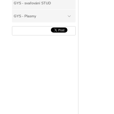
GYS - svařování STUD
Chladí
GYS - Plasmy
[k
7,
Průtok c
[l/m
6
Teplota 
[°