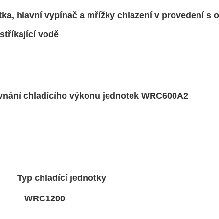
avní vypínač a mřížky chlazení v provedení s 
kající vodě
hladícího výkonu jednotek WRC600A2
adící jednotky
1200