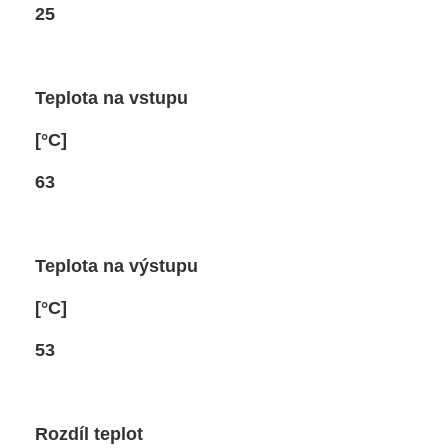
5
a na vstupu
C]
3
a na výstupu
C]
3
 teplot