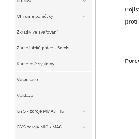
Brusivo
Pojistka, hl
Ohranné pomůcky
proti stří
Zkratky ve svařování
Zámečnické práce - Servis
Porovnání c
Kamerové systémy
Vysoušeče
Validace
GYS - zdroje MMA / TIG
Typ chl
WRC
GYS zdroje MIG / MAG