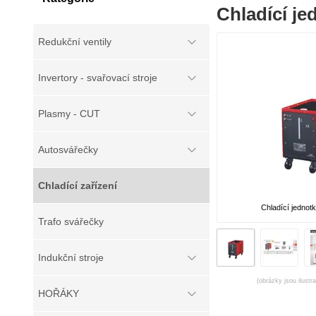
Chladící j
Redukční ventily
Invertory - svařovací stroje
Plasmy - CUT
Autosvářečky
Chladící zařízení
Chladící jedno
Trafo svářečky
Indukční stroje
(obrázky jsou ilustr
HOŘÁKY