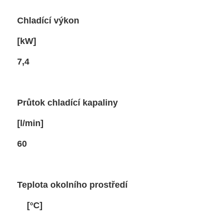
cí výkon
W]
4
hladící kapaliny
in]
0
okolního prostředí
C]