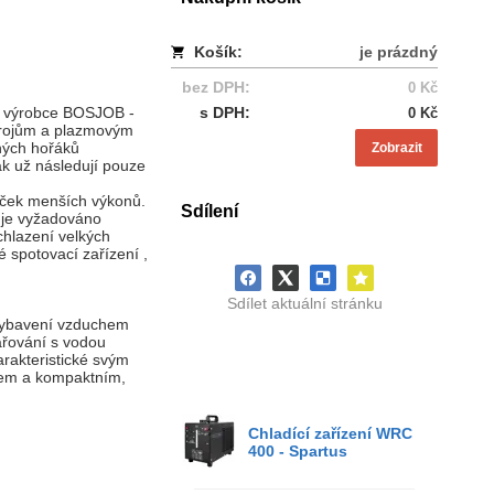
Košík:
je prázdný
bez DPH:
0 Kč
 výrobce BOSJOB -
s DPH:
0 Kč
drojům a plazmovým
ných hořáků
Zobrazit
ak už následují pouze
aček menších výkonů.
Sdílení
e je vyžadováno
chlazení velkých
é spotovací zařízení ,
Sdílet aktuální stránku
 vybavení vzduchem
ařování s vodou
rakteristické svým
em a kompaktním,
Chladící zařízení WRC
400 - Spartus