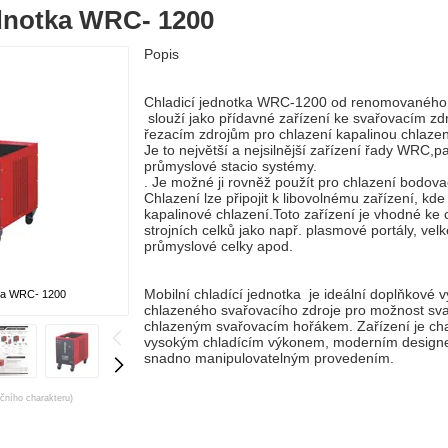
ednotka WRC- 1200
Popis
Chladicí jednotka WRC-1200 od renomovaného
slouží jako přídavné zařízení ke svařovacím z
řezacím zdrojům pro chlazení kapalinou chlaze
Je to největší a nejsilnější zařízení řady WRC,p
průmyslové stacio systémy.
. Je možné ji rovněž použít pro chlazení bodov
Chlazení lze připojit k libovolnému zařízení, kd
kapalinové chlazení.Toto zařízení je vhodné ke 
strojních celků jako např. plasmové portály, velk
průmyslové celky apod.
Mobilní chladící jednotka je ideální doplňkové
tka WRC- 1200
chlazeného svařovacího zdroje pro možnost sv
chlazeným svařovacím hořákem. Zařízení je cha
vysokým chladícím výkonem, moderním design
snadno manipulovatelným provedením.
ačního charakteru)