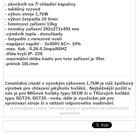
- zásobník na 7l chladící kapaliny
- měděný rozvod
- výkon stroje 1,7kW
- výkon čerpadla 10 l/min
- hmotnost zařízení 13kg
- rozměry zařízení 352x271x493 mm
-výměník tepla - dvouřáady
- čerpadlo z nerezové oceli
-napájecí napětí - 3x400V AC+- 10%
-max. tlak - 0,26-0,3mpa/60HZ
-třída krytí IP- 23S
-maximální délka hadic pro toto zařízení je 35m
-průtok 10L/min
s vysokým výkonem 1,7kW je náš špičkový
Celoměděný chladič
výrobek pro chlazení jakýkoliv hořáků . Nejběžnější požití u
nás je pro MIGové hořáky typu 501W či u TIGových hořáků
typu SGT24, SGT20 - voda, dále je využivám jak pro
spotovací stroje či v oblasti odporového svařování.
(vyhrazujeme si právo měnit tyto popisy a specifikace bez předchozího
upozornění)