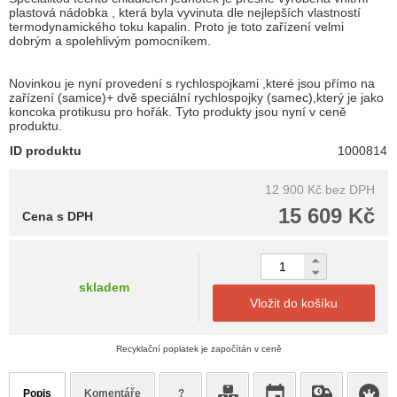
plastová nádobka , která byla vyvinuta dle nejlepších vlastností
termodynamického toku kapalin. Proto je toto zařízení velmi
dobrým a spolehlivým pomocníkem.
Novinkou je nyní provedení s rychlospojkami ,které jsou přímo na
zařízení (samice)+ dvě speciální rychlospojky (samec),který je jako
koncoka protikusu pro hořák. Tyto produkty jsou nyní v ceně
produktu.
ID produktu
1000814
12 900 Kč
bez DPH
15 609 Kč
Cena s DPH
skladem
Vložit do košíku
Recyklační poplatek je započítán v ceně
Popis
Komentáře
?