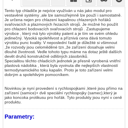
Tento typ chladiče je nejvíce využíván u nás jako modul pro
vestavěné systémy ,ale lze samozřejmně lze použí i samostatně.
Je určena nejen pro chlazení kapalinou chlazených hořáků
svařovacích a plazmových řezacích strojů. Je možné ho použít
pro chlazení bodovacích svařovacích strojů . Zastupujeme
výrobce , který má tyto výrobky patent a je tím ve svém ohledu
jedinečný. Vysoká spolehlivost a příznivá cena dává tomuto
výrobku punc kvality. V neposlední řadě je důležité si všimnout
,že rozvody jsou celoměděné tzn.,že zařízení dosahuje velmi
dlouhé životnosti. Vedle tohoto typu máme na dotaz ještě dalších
devět druhů konstrukčně odlišných zásobníků.
Specialitou těchto chladicích jednotek je přesně vyrobená vnitřní
plastová nádobka , která byla vyvinuta dle nejlepších vlastností
termodynamického toku kapalin. Proto je toto zařízení velmi
dobrým a spolehlivým pomocníkem.
Novinkou je nyní provedení s rychlospojkami ,které jsou přímo na
zařízení (samice)+ dvě speciální rychlospojky (samec),který je
jako koncoka protikusu pro hořák. Tyto produkty jsou nyní v ceně
produktu.
Parametry: