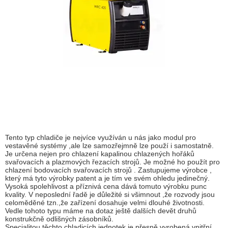
Tento typ chladiče je nejvíce využíván u nás jako modul pro
vestavěné systémy ,ale lze samozřejmně lze použí i samostatně.
Je určena nejen pro chlazení kapalinou chlazených hořáků
svařovacích a plazmových řezacích strojů. Je možné ho použít pro
chlazení bodovacích svařovacích strojů . Zastupujeme výrobce ,
který má tyto výrobky patent a je tím ve svém ohledu jedinečný.
Vysoká spolehlivost a příznivá cena dává tomuto výrobku punc
kvality. V neposlední řadě je důležité si všimnout ,že rozvody jsou
celoměděné tzn.,že zařízení dosahuje velmi dlouhé životnosti.
Vedle tohoto typu máme na dotaz ještě dalších devět druhů
konstrukčně odlišných zásobníků.
Specialitou těchto chladicích jednotek je přesně vyrobená vnitřní