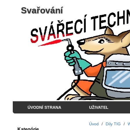
Svařování
ÚVODNÍ STRANA
UŽIVATEL
Úvod
/
Díly TIG
/
W
Kategórie