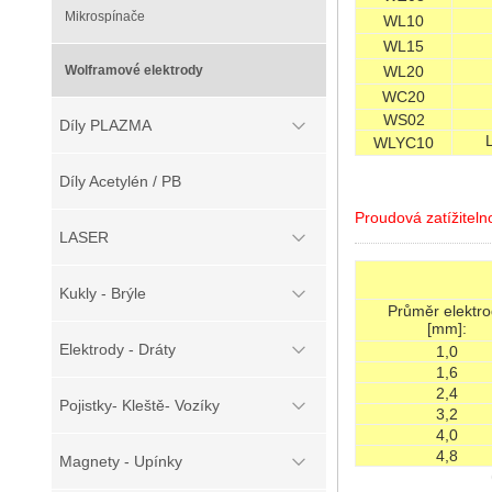
Mikrospínače
WL10
WL15
Wolframové elektrody
WL20
WC20
WS02
Díly PLAZMA
WLYC10
Díly Acetylén / PB
Proudová zatížiteln
LASER
Kukly - Brýle
Průměr elektro
[mm]:
Elektrody - Dráty
1,0
1,6
2,4
Pojistky- Kleště- Vozíky
3,2
4,0
4,8
Magnety - Upínky