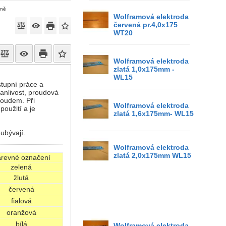
eně
Wolframová elektroda
červená pr.4,0x175
WT20
Wolframová elektroda
zlatá 1,0x175mm -
WL15
stupní práce a
vanlivost, proudová
roudem. Při
Wolframová elektroda
oužití a je
zlatá 1,6x175mm- WL15
eubývají.
Wolframová elektroda
zlatá 2,0x175mm WL15
revné označení
zelená
žlutá
červená
fialová
oranžová
bílá
Wolframová elektroda