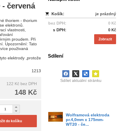
- červená
Košík:
je prázdný
né thoriem - thorium
bez DPH:
0 Kč
se elektronů.
cí vlastnosti,
s DPH:
0 Kč
vařování
ěrným proudem. Při
Zobrazit
ní. Upozornění: Tato
jvíce použivaná
Sdílení
tyto elektrody ,protože
1213
Sdílet aktuální stránku
122 Kč
bez DPH
148 Kč
Wolframová elektroda
pr.4,0mm x 175mm-
ožit do košíku
WT20 - če...