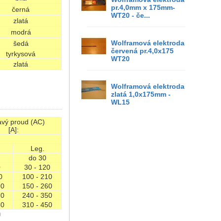
pr.4,0mm x 175mm-
černá
WT20 - če...
zlatá
modrá
Wolframová elektroda
šedá
červená pr.4,0x175
tyrkysová
WT20
zlatá
Wolframová elektroda
zlatá 1,0x175mm -
WL15
avý proud (AC)
[A]:
Leg.
do 30
0
30 - 120
0
100 - 210
90
150 - 260
70
240 - 350
50
310 - 450
)