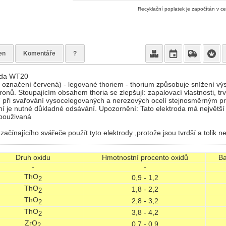
Recyklační poplatek je započítán v c
en
Komentáře
?
oda WT20
 označení červená) - legované thoriem - thorium způsobuje snížení vý
ronů. Stoupajícím obsahem thoria se zlepšují: zapalovací vlastnosti, tr
ití při svařování vysocelegovaných a nerezových ocelí stejnosměrným p
í je nutné důkladné odsávání. Upozornění: Tato elektroda má největší p
použivaná
začínajícího svářeče použít tyto elektrody ,protože jsou tvrdší a tolik n
Druh oxidu
Hmotnostní procento oxidů
Ba
-
-
ThO
0,9 - 1,2
2
ThO
1,8 - 2,2
2
ThO
2,8 - 3,2
2
ThO
3,8 - 4,2
2
ZrO
0,7 - 0,9
2