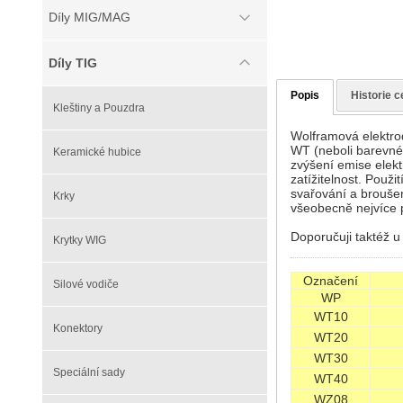
Díly MIG/MAG
Díly TIG
Popis
Historie c
Kleštiny a Pouzdra
Wolframová elektr
WT (neboli barevné
Keramické hubice
zvýšení emise elekt
zatížitelnost. Použ
svařování a broušen
Krky
všeobecně nejvíce 
Doporučuji taktéž u 
Krytky WIG
Označení
Silové vodiče
WP
WT10
Konektory
WT20
WT30
Speciální sady
WT40
WZ08