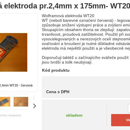
 elektroda pr.2,4mm x 175mm- WT20 
Wolframová elektroda WT20
WT (neboli barevné označení červená) - legova
způsobuje snížení výstupní práce a zvýšení emi
Stoupajícím obsahem thoria se zlepšují: zapalova
trvanlivost, proudová zatížitelnost. Použití při s
vysocelegovaných a nerezových ocelí stejnosm
svařování a broušení je nutné důkladné odsává
elektroda má největší použití a je všeobecně ne
Doporučuji taktéž u začínajícího svářeče použít 
jsou tvrdší a tolik neubývají.
Kód produktu
.2,4mm WT20 - červená
Cena s DPH
skladem
ačního charakteru)
Vl