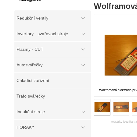
Wolframová
Redukční ventily
Invertory - svařovací stroje
Plasmy - CUT
Autosvářečky
Chladící zařízení
Wolframová elektroda pr
Trafo svářečky
Indukční stroje
(obrázky jsou ilustr
HOŘÁKY