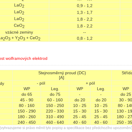
LaO
0,9 - 1,2
2
LaO
1,3 - 1,7
2
LaO
1,8 - 2,2
2
CeO
1,8 - 2,2
2
vzácné zeminy
--
La
O
+ Y
O
+ CeO
0,8 - 1,2
2
3
2
3
2
ost wolframových elektrod
Stejnosměrný proud (DC)
Stříd
[A]:
- pól
+ pól
dy
WP
Leg.
WP
Leg.
WP
do 65
do 75
-
-
do 25
45 - 90
60 - 160
do 20
do 20
30 - 9
80 - 160
150 - 250
10 - 25
10 - 25
80 - 14
150 - 290
220 - 330
15 - 30
15 - 30
130 - 1
180 - 260
310 - 490
25 - 45
25 - 45
180 - 2
240 - 450
460 - 640
40 - 60
40 - 60
250 - 3
(vyhrazujeme si právo měnit tyto popisy a specifikace bez předchozího upozornění