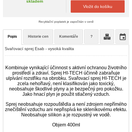
skladem
Vložit do košíku
Recyklační poplatek je započítán v ceně
Popis
Historie cen
Komentáře
?
Svařovací sprej Esab - vysoká kvalita
Kombinuje vynikající účinnost s aktivní ochranou životního
prostředí a zdraví. Sprej HI-TECH účinně zabraňuje
ulpívání rozstřiku na obrobku. Svařovací sprej HI-TECH je
zcela nehořlavý, není klasifikován jako toxický,
neobsahuje škodlivé plyny a je bezpečný pro pokožku.
Jako hnací plyn je použit stlačený vzduch.
Sprej neobsahuje rozpouštědla a není zdrojem nepřímého
znečištění vzduchu ani nepřispívá ke skleníkovému efektu.
Neobsahuje silikon a je rozpustný ve vodě.
Objem 400ml