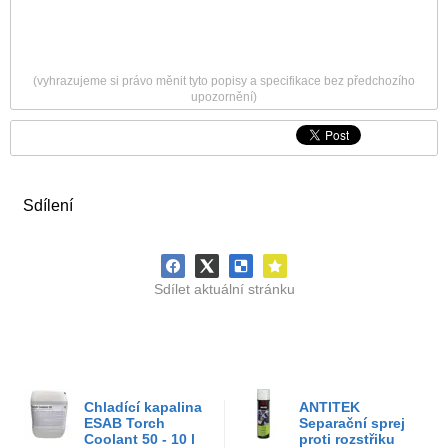
(vyhrazujeme si právo měnit tyto popisy a specifikace bez předchozího
upozornění)
Sdílení
Sdílet aktuální stránku
Chladící kapalina
ANTITEK
ESAB Torch
Separační sprej
Coolant 50 - 10 l
proti rozstřiku