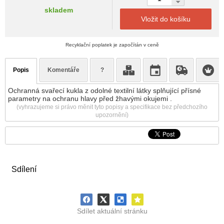
skladem
Vložit do košíku
Recyklační poplatek je započítán v ceně
Popis
Komentáře
?
Ochranná svařecí kukla z odolné textilní látky splňující přísné
parametry na ochranu hlavy před žhavými okujemi .
(vyhrazujeme si právo měnit tyto popisy a specifikace bez předchozího
upozornění)
Sdílení
Sdílet aktuální stránku