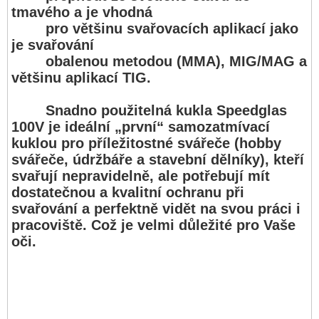
tmavého a je vhodná
pro většinu svařovacích aplikací jako
je svařování
obalenou metodou (MMA), MIG/MAG a
většinu aplikací TIG.
Snadno použitelná kukla Speedglas
100V je ideální „první“ samozatmívací
kuklou pro příležitostné svářeče (hobby
svářeče, údržbáře a stavební dělníky), kteří
svařují nepravidelně, ale potřebují mít
dostatečnou a kvalitní ochranu při
svařování a perfektně vidět na svou práci i
pracoviště. Což je velmi důležité pro Vaše
oči.