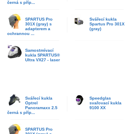
černá s příp...
SPARTUS Pro
Svářecí kukla
301X (gray) s
Spartus Pro 301X
adapterem a
(gray)
ochrannou ...
Samostmívací
kukla SPARTUS®
Ultra VX27 - laser
Svářecí kukla
Speedglas
Optrel
svařovací kukla
Panoramaxx 2.5
9100 XX
černá s příp...
SPARTUS Pro
301X (gray) s