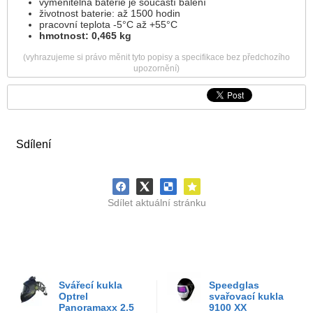
vyměnitelná baterie je součástí balení
životnost baterie: až 1500 hodin
pracovní teplota -5°C až +55°C
hmotnost: 0,465 kg
(vyhrazujeme si právo měnit tyto popisy a specifikace bez předchozího
upozornění)
Sdílení
Sdílet aktuální stránku
Svářecí kukla
Speedglas
Optrel
svařovací kukla
Panoramaxx 2.5
9100 XX