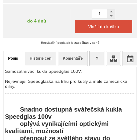
do 4 dnů
Vložit do košíku
Recyklační poplatek je započítán v ceně
Popis
Historie cen
Komentáře
?
Samozatmívací kukla Speedglas 100V:
Nejlevnější Speedglaska na trhu pro kutily a malé zámečnické
dílny.
Snadno dostupná svářečská kukla
Speedglas 100v
oplývá vynikajícími optickými
kvalitami, možností
přepnout ze světlého stavu do