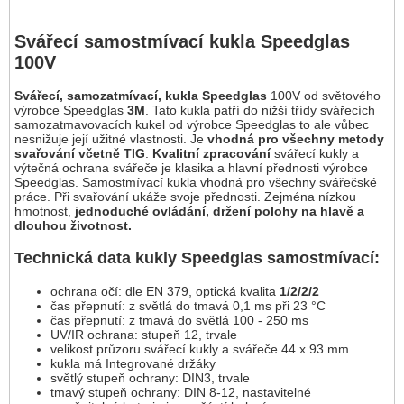
Svářecí samostmívací kukla Speedglas
100V
Svářecí, samozatmívací, kukla Speedglas
100V od světového
výrobce Speedglas
3M
. Tato kukla patří do nižší třídy svářecích
samozatmavovacích kukel od výrobce Speedglas to ale vůbec
nesnižuje její užitné vlastnosti. Je
vhodná pro všechny metody
svařování včetně TIG
.
Kvalitní zpracování
svářecí kukly a
výtečná ochrana svářeče je klasika a hlavní přednosti výrobce
Speedglas. Samostmívací kukla vhodná pro všechny svářečské
práce. Při svařování ukáže svoje přednosti. Zejména nízkou
hmotnost,
jednoduché ovládání, držení polohy na hlavě a
dlouhou životnost.
Technická data kukly Speedglas samostmívací:
ochrana očí: dle EN 379, optická kvalita
1/2/2/2
čas přepnutí: z světlá do tmavá 0,1 ms při 23 °C
čas přepnutí: z tmavá do světlá 100 - 250 ms
UV/IR ochrana: stupeň 12, trvale
velikost průzoru svářecí kukly a svářeče 44 x 93 mm
kukla má Integrované držáky
světlý stupeň ochrany: DIN3, trvale
tmavý stupeň ochrany: DIN 8-12, nastavitelné