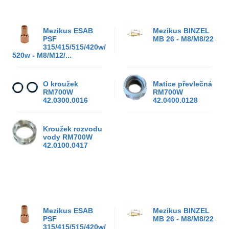
Mezikus ESAB
Mezikus BINZEL
PSF
MB 26 - M8/M8/22
315/415/515/420w/
520w - M8/M12/...
O kroužek
Matice převlečná
RM700W
RM700W
42.0300.0016
42.0400.0128
Kroužek rozvodu
vody RM700W
42.0100.0417
Mezikus ESAB
Mezikus BINZEL
PSF
MB 26 - M8/M8/22
315/415/515/420w/