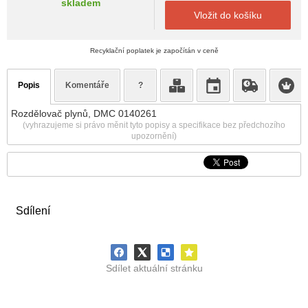
skladem
Vložit do košíku
Recyklační poplatek je započítán v ceně
Popis
Komentáře
?
Rozdělovač plynů, DMC 0140261
(vyhrazujeme si právo měnit tyto popisy a specifikace bez předchozího
upozornění)
Sdílení
Sdílet aktuální stránku