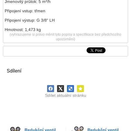
Jmenovitý průtok: 5 m³/h
Připojení vstup: třmen
Připojení výstup: G 3/8“ LH
Hmotnost: 1,473 kg
(vyhrazujeme si právo měnit tyto popisy a specifikace bez předchozího
upozornění)
Sdílení
Sdílet aktuální stránku
Redukční ventil
Redukční ventil