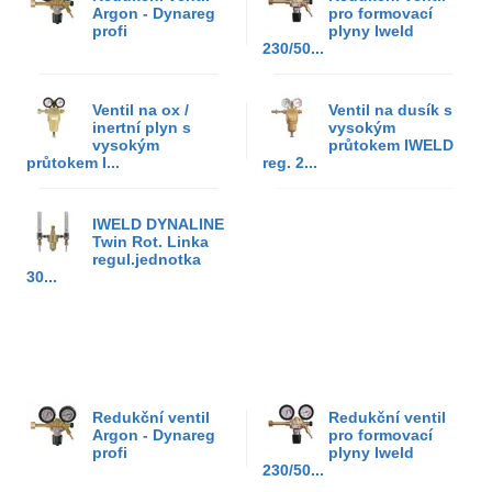
Argon - Dynareg
pro formovací
profi
plyny Iweld
230/50...
Ventil na ox /
Ventil na dusík s
inertní plyn s
vysokým
vysokým
průtokem IWELD
průtokem I...
reg. 2...
IWELD DYNALINE
Twin Rot. Linka
regul.jednotka
30...
Redukční ventil
Redukční ventil
Argon - Dynareg
pro formovací
profi
plyny Iweld
230/50...