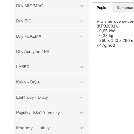
Díly MIG/MAG
Popis
Komentář
Díly TIG
Pro směrové svícení
(KP02001).
- 0,65 kW
- 0,38 kg
Díly PLAZMA
- 260 x 180 x 280
- 47g/hod
Díly Acetylén / PB
LASER
Kukly - Brýle
Elektrody - Dráty
Pojistky- Kleště- Vozíky
Magnety - Upínky