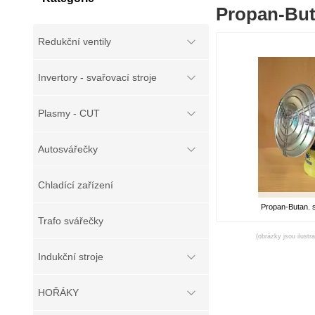
Propan-Buta
Redukční ventily
Invertory - svařovací stroje
Plasmy - CUT
Autosvářečky
Chladící zařízení
Propan-Butan. s
Trafo svářečky
(obrázky jsou ilustr
Indukční stroje
HOŘÁKY