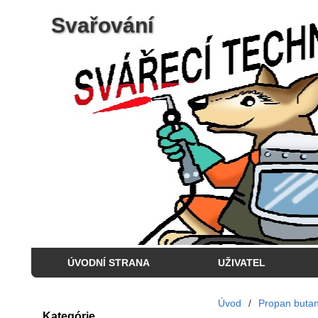
Svařování
ÚVODNÍ STRANA
UŽIVATEL
Úvod
/
Propan buta
Kategórie