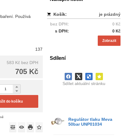
Košík:
je prázdný
rybaření. Používá
bez DPH:
0 Kč
s DPH:
0 Kč
Zobrazit
137
Sdílení
583 Kč
bez DPH
705 Kč
Sdílet aktuální stránku
ožit do košíku
eně
Regulátor tlaku Meva
50bar UNP01034