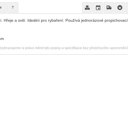
e
?
. Hřeje a svití. Ideální pro rybaření. Používá jednorázové propichovací
 mm
(vyhrazujeme si právo měnit tyto popisy a specifikace bez předchozího upozornění