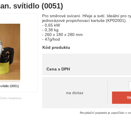
n. svítidlo (0051)
Pro směrové svícení. Hřeje a svití. Ideální pro 
jednorázové propichovací kartuše (KP02001).
- 0,65 kW
- 0,38 kg
- 260 x 180 x 280 mm
- 47g/hod
Kód produktu
Cena s DPH
vítidlo (0051)
na dotaz
Vl
ačního charakteru)
Recyklační poplatek je započítán v c