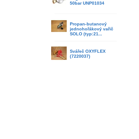
50bar UNP01034
Propan-butanový
jednohořákový vařič
SOLO (typ:21...
Svářeč OXYFLEX
(7220037)