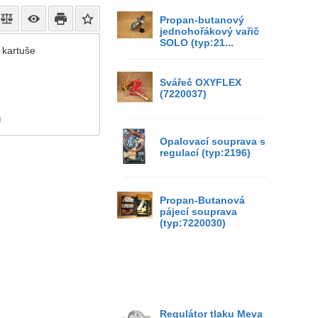
Propan-butanový
jednohořákový vařič
SOLO (typ:21...
 kartuše
Svářeč OXYFLEX
(7220037)
)
Opalovací souprava s
regulací (typ:2196)
Propan-Butanová
pájecí souprava
(typ:7220030)
Regulátor tlaku Meva