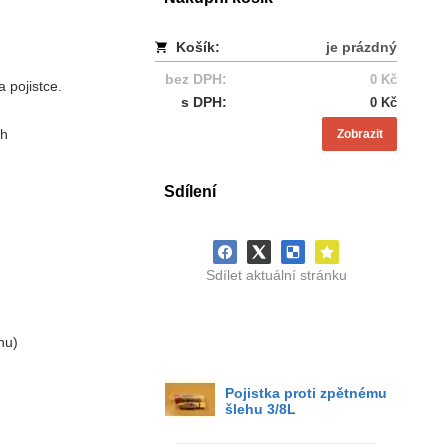
Košík:
je prázdný
bez DPH:
0 Kč
 pojistce.
s DPH:
0 Kč
ch
Zobrazit
Sdílení
Sdílet aktuální stránku
nu)
Pojistka proti zpětnému
šlehu 3/8L