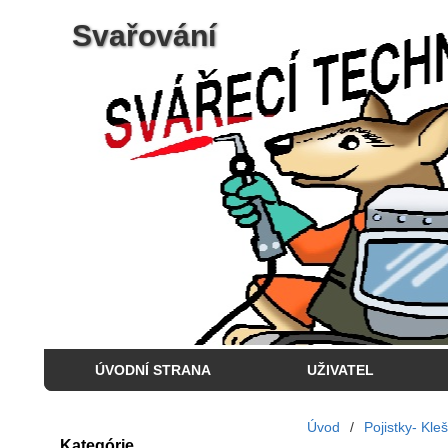
Svařování
ÚVODNÍ STRANA
UŽIVATEL
Úvod
/
Pojistky- Kle
Kategórie