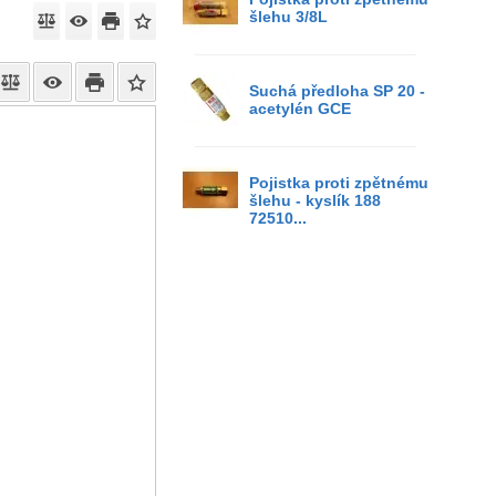
šlehu 3/8L
Suchá předloha SP 20 -
acetylén GCE
Pojistka proti zpětnému
šlehu - kyslík 188
72510...