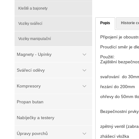
Kleště a bajonety
Popis
Historie c
Vozíky svářecí
Připojení je oboust
Vozíky manipulační
Proudící směr je dle
Magnety - Upínky
Použití:
Zajištění bezpečno
Svářecí oděvy
svařování do 30mm
Kompresory
řezání do 200mm
ohřevy do 50mm tlo
Propan butan
Bezpečnostní prvk
Nabíječky a testery
zpětný ventil (zabr
Úpravy povrchů
zhášecí vložka