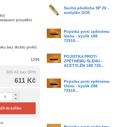
Suchá předloha SP 20 -
acetylén GCE
to)
astavení proudění
Pojistka proti zpětnému
šlehu - kyslík 188
72510...
iku bez těchto prvků .
POJISTKA PROTI
1295
ZPĚTNÉMU ŠLEHU -
ACETYLÉN 188 725...
505 Kč
bez DPH
611 Kč
Pojistka proti zpětnému
šlehu - kyslík 288
72510...
ožit do košíku
eně
Pojistka proti zpětnému