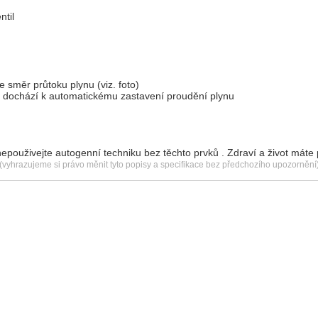
ntil
e směr průtoku plynu (viz. foto)
í dochází k automatickému zastavení proudění plynu
epouživejte autogenní techniku bez těchto prvků . Zdraví a život máte
(vyhrazujeme si právo měnit tyto popisy a specifikace bez předchozího upozornění