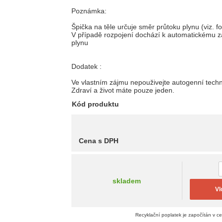
Poznámka:
Špička na těle určuje směr průtoku plynu (viz. fo
V případě rozpojení dochází k automatickému z
plynu
Dodatek :
Ve vlastním zájmu nepouživejte autogenní techn
Zdraví a život máte pouze jeden.
Kód produktu
Cena s DPH
skladem
Vl
Recyklační poplatek je započítán v c