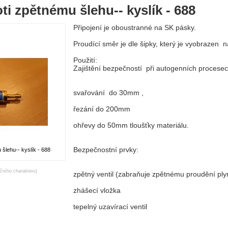
oti zpětnému šlehu-- kyslík - 688
Připojení je oboustranné na SK pásky.
Proudící směr je dle šipky, který je vyobrazen na
Použití:
Zajištění bezpečností při autogenních procese
svařování do 30mm ,
řezání do 200mm
ohřevy do 50mm tloušťky materiálu.
Bezpečnostní prvky:
 šlehu-- kyslík - 688
ačního charakteru)
zpětný ventil (zabraňuje zpětnému proudění ply
zhášecí vložka
tepelný uzavírací ventil