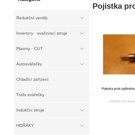
Pojistka pr
Redukční ventily
Invertory - svařovací stroje
Plasmy - CUT
Autosvářečky
Chladící zařízení
Pojistka proti zpětnému
Trafo svářečky
(obrázky jsou ilustr
Indukční stroje
HOŘÁKY