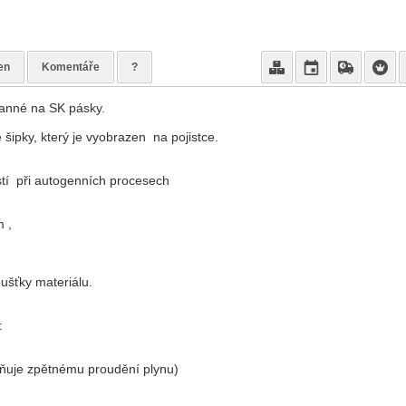
en
Komentáře
?
ranné na SK pásky.
 šipky, který je vyobrazen na pojistce.
stí při autogenních procesech
 ,
ušťky materiálu.
y:
aňuje zpětnému proudění plynu)