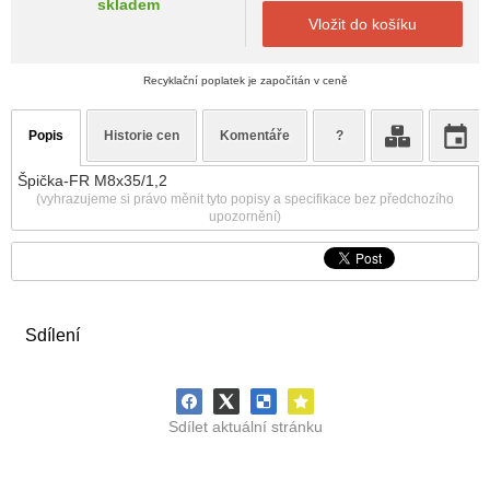
skladem
Vložit do košíku
Recyklační poplatek je započítán v ceně
Popis
Historie cen
Komentáře
?
Špička-FR M8x35/1,2
(vyhrazujeme si právo měnit tyto popisy a specifikace bez předchozího
upozornění)
Sdílení
Sdílet aktuální stránku