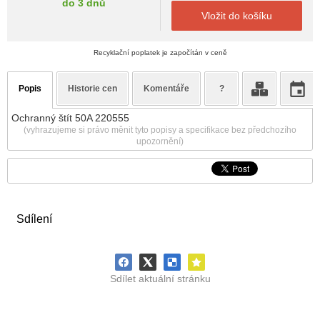
do 3 dnů
Vložit do košíku
Recyklační poplatek je započítán v ceně
Popis
Historie cen
Komentáře
?
Ochranný štít 50A 220555
(vyhrazujeme si právo měnit tyto popisy a specifikace bez předchozího
upozornění)
Sdílení
Sdílet aktuální stránku