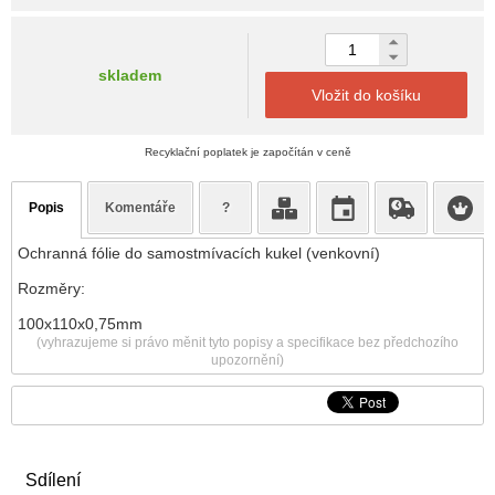
skladem
Vložit do košíku
Recyklační poplatek je započítán v ceně
Popis
Komentáře
?
Ochranná fólie do samostmívacích kukel (venkovní)
Rozměry:
100x110x0,75mm
(vyhrazujeme si právo měnit tyto popisy a specifikace bez předchozího
upozornění)
Sdílení