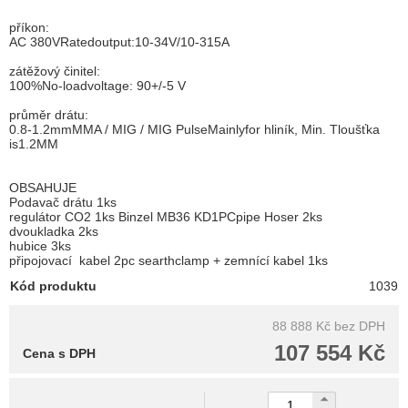
příkon:
AC 380VRatedoutput:10-34V/10-315A
zátěžový činitel:
100%No-loadvoltage: 90+/-5 V
průměr drátu:
0.8-1.2mmMMA / MIG / MIG PulseMainlyfor hliník, Min. Tloušťka
is1.2MM
OBSAHUJE
Podavač drátu 1ks
regulátor CO2 1ks Binzel MB36 KD1PCpipe Hoser 2ks
dvoukladka 2ks
hubice 3ks
připojovací kabel 2pc searthclamp + zemnící kabel 1ks
Kód produktu
1039
88 888 Kč
bez DPH
107 554 Kč
Cena s DPH