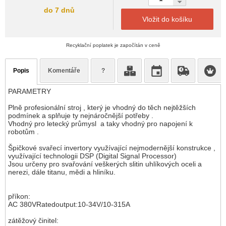
do 7 dnů
Vložit do košíku
Recyklační poplatek je započítán v ceně
Popis
Komentáře
?
PARAMETRY
Plně profesionální stroj , který je vhodný do těch nejtěžších
podmínek a splňuje ty nejnáročnější potřeby .
Vhodný pro letecký průmysl a taky vhodný pro napojení k
robotům .
Špičkové svařecí invertory využívající nejmodernější konstrukce ,
využívající technologii DSP (Digital Signal Processor)
Jsou určeny pro svařování veškerých slitin uhlíkových oceli a
nerezi, dále titanu, mědi a hliníku.
příkon:
AC 380VRatedoutput:10-34V/10-315A
zátěžový činitel: