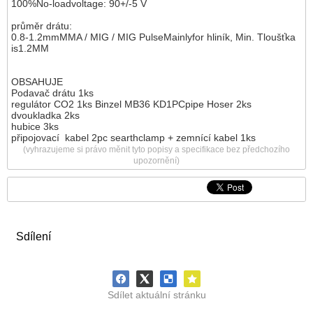
100%No-loadvoltage: 90+/-5 V
průměr drátu:
0.8-1.2mmMMA / MIG / MIG PulseMainlyfor hliník, Min. Tloušťka
is1.2MM
OBSAHUJE
Podavač drátu 1ks
regulátor CO2 1ks Binzel MB36 KD1PCpipe Hoser 2ks
dvoukladka 2ks
hubice 3ks
připojovací kabel 2pc searthclamp + zemnící kabel 1ks
(vyhrazujeme si právo měnit tyto popisy a specifikace bez předchozího
upozornění)
Sdílení
Sdílet aktuální stránku