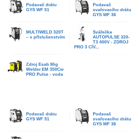
Podavač drátu
Podavač
GYS WF 51
svařovacího drátu
GYS WF 36
MULTIWELD 320T
Svářečka
– s příslušenstvím
AUTOPULSE 320-
T3 400V - ZDROJ
PRO 3 CÍV...
Zdroj Esab Mig
Welder EM 350Cw
PRO Pulse - voda
Podavač drátu
Podavač
GYS WF 51
svařovacího drátu
GYS WF 36