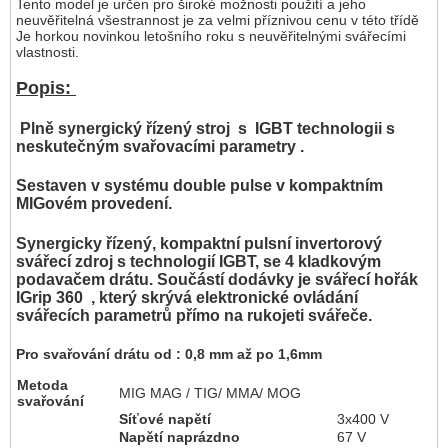
Tento model je určen pro široké možnosti použití a jeho
neuvěřitelná všestrannost je za velmi příznivou cenu v této třídě
Je horkou novinkou letošního roku s neuvěřitelnými svářecími
vlastnosti.
Popis:
Plně synergický řízený stroj s IGBT technologii s
neskutečným svařovacími parametry .
Sestaven v systému double pulse v kompaktním
MIGovém provedení.
Synergicky řízený, kompaktní pulsní invertorový
svářecí zdroj s technologií IGBT, se 4 kladkovým
podavačem drátu. Součástí dodávky je svářecí hořák
IGrip 360 , který skrývá elektronické ovládání
svářecích parametrů přímo na rukojeti svářeče.
Pro svařování drátu od : 0,8 mm až po 1,6mm
Metoda
MIG MAG / TIG/ MMA/ MOG
svařování
Síťové napětí
3x400 V
Napětí naprázdno
67 V