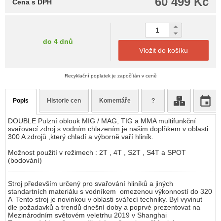
60 499 Kč
Cena s DPH
do 4 dnů
Vložit do košíku
Recyklační poplatek je započítán v ceně
Popis
Historie cen
Komentáře
?
DOUBLE Pulzní oblouk MIG / MAG, TIG a MMA multifunkční
svařovací zdroj s vodním chlazením je našim doplňkem v oblasti
300 A zdrojů ,který chladí a výborně vaří hliník.
Možnost použití v režimech : 2T , 4T , S2T , S4T a SPOT
(bodování)
Stroj především určený pro svařování hliníků a jiných
standartních materiálu s vodníkem omezenou výkonností do 320
A Tento stroj je novinkou v oblasti svářecí techniky. Byl vyvinut
dle požadavků a trendů dnešní doby a poprvé prezentovat na
Mezinárodním světovém veletrhu 2019 v Shanghai