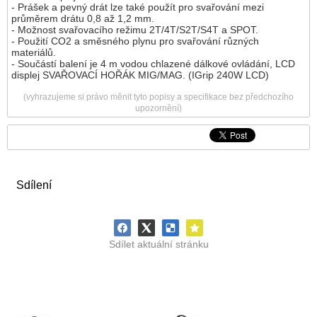
- Prášek a pevný drát lze také použít pro svařování mezi
průměrem drátu 0,8 až 1,2 mm.
- Možnost svařovacího režimu 2T/4T/S2T/S4T a SPOT.
- Použití CO2 a směsného plynu pro svařování různých
materiálů.
- Součástí balení je 4 m vodou chlazené dálkové ovládání, LCD
displej SVAŘOVACÍ HOŘÁK MIG/MAG. (IGrip 240W LCD)
(vyhrazujeme si právo měnit tyto popisy a specifikace bez předchozího
upozornění)
Sdílení
Sdílet aktuální stránku