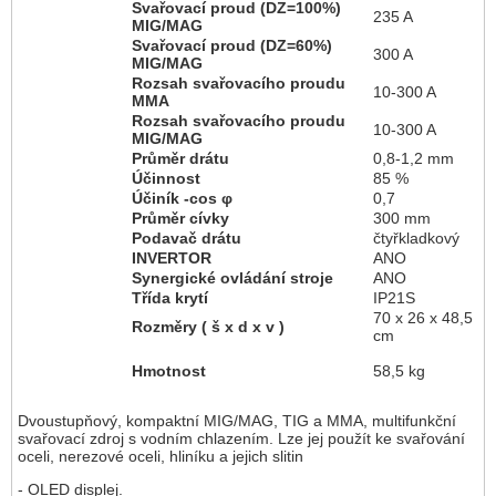
Svařovací proud (DZ=100%)
235 A
MIG/MAG
Svařovací proud (DZ=60%)
300 A
MIG/MAG
Rozsah svařovacího proudu
10-300 A
MMA
Rozsah svařovacího proudu
10-300 A
MIG/MAG
Průměr drátu
0,8-1,2 mm
Účinnost
85 %
Účiník -cos φ
0,7
Průměr cívky
300 mm
Podavač drátu
čtyřkladkový
INVERTOR
ANO
Synergické ovládání stroje
ANO
Třída krytí
IP21S
70 x 26 x 48,5
Rozměry ( š x d x v )
cm
Hmotnost
58,5 kg
Dvoustupňový, kompaktní MIG/MAG, TIG a MMA, multifunkční
svařovací zdroj s vodním chlazením. Lze jej použít ke svařování
oceli, nerezové oceli, hliníku a jejich slitin
- OLED displej.