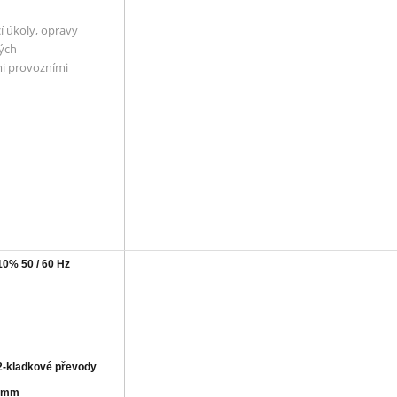
í úkoly, opravy
ných
ými provozními
10% 50 / 60 Hz
2-kladkové převody
00mm