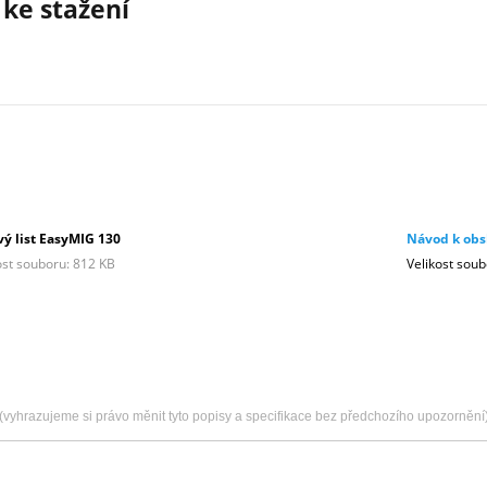
ke stažení
ý list EasyMIG 130
Návod k obs
ost souboru: 812 KB
Velikost sou
(vyhrazujeme si právo měnit tyto popisy a specifikace bez předchozího upozornění