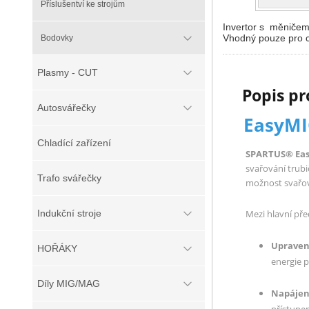
Příslušentví ke strojům
Invertor s měničem 
Vhodný pouze pro 
Bodovky
Plasmy - CUT
Popis p
Autosvářečky
EasyMI
Chladící zařízení
SPARTUS® Eas
svařování trub
Trafo svářečky
možnost svařov
Indukční stroje
Mezi hlavní před
Upraven
HOŘÁKY
energie p
Díly MIG/MAG
Napájení