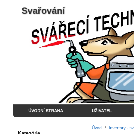
Svařování
ÚVODNÍ STRANA
UŽIVATEL
Úvod
/
Invertory - s
Kategórie