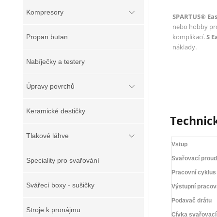
Kompresory
SPARTUS® Eas
nebo hobby proj
komplikací.
S E
Propan butan
náklady.
Nabíječky a testery
Úpravy povrchů
Keramické destičky
Technick
Tlakové láhve
Vstup
Svařovací proud
Speciality pro svařování
Pracovní cyklus
Svářecí boxy - sušičky
Výstupní pracovn
Podavač drátu
Stroje k pronájmu
Cívka svařovací