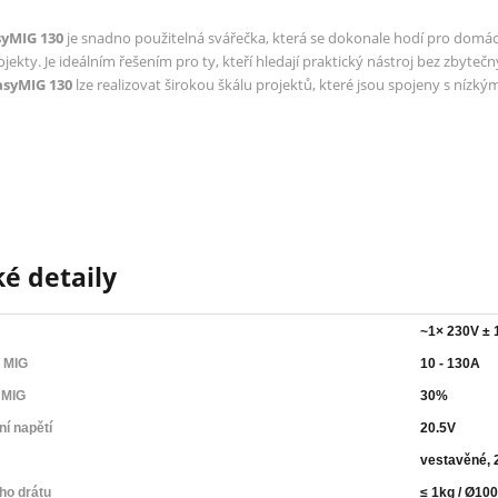
yMIG 130
je snadno použitelná svářečka, která se dokonale hodí pro domác
ekty. Je ideálním řešením pro ty, kteří hledají praktický nástroj bez zbyteč
asyMIG 130
lze realizovat širokou škálu projektů, které jsou spojeny s nízk
é detaily
~1× 230V ± 
 MIG
10 - 130A
 MIG
30%
í napětí
20.5V
vestavěné, 
ho drátu
≤ 1kg / Ø1