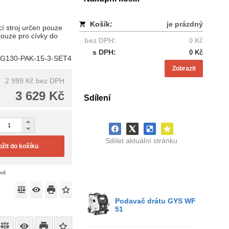
Košík:
je prázdný
í stroj určen pouze
pouze pro cívky do
bez DPH:
0 Kč
s DPH:
0 Kč
G130-PAK-15-3-SET4
Zobrazit
2 999 Kč
bez DPH
3 629 Kč
Sdílení
Sdílet aktuální stránku
ožit do košíku
eně
Podavač drátu GYS WF
51