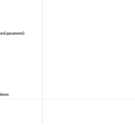
vení parametrů
20mm