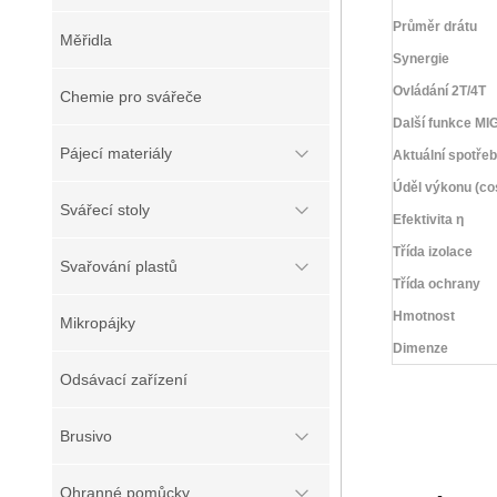
Průměr drátu
Měřidla
Synergie
Ovládání 2T/4T
Chemie pro svářeče
Další funkce MI
Pájecí materiály
Aktuální spotře
Úděl výkonu (co
Svářecí stoly
Efektivita η
Třída izolace
Svařování plastů
Třída ochrany
Hmotnost
Mikropájky
Dimenze
Odsávací zařízení
Brusivo
Ohranné pomůcky