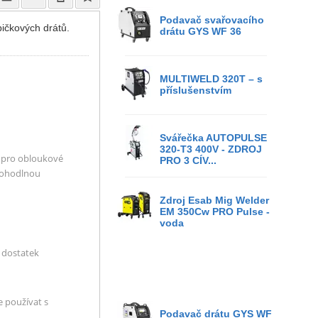
Podavač svařovacího
bičkových drátů.
drátu GYS WF 36
MULTIWELD 320T – s
příslušenstvím
Svářečka AUTOPULSE
320-T3 400V - ZDROJ
n pro obloukové
PRO 3 CÍV...
 pohodlnou
Zdroj Esab Mig Welder
EM 350Cw PRO Pulse -
voda
 dostatek
e používat s
Podavač drátu GYS WF