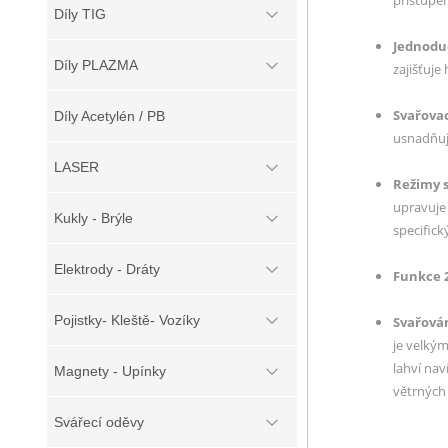
přístupe
Díly TIG
Jednodu
Díly PLAZMA
zajišťuje
Svařova
Díly Acetylén / PB
usnadňuje
LASER
Režimy 
upravuje
Kukly - Brýle
specifick
Elektrody - Dráty
Funkce 
Pojistky- Kleště- Vozíky
Svařová
je velkým
lahví nav
Magnety - Upínky
větrných
Svářecí oděvy