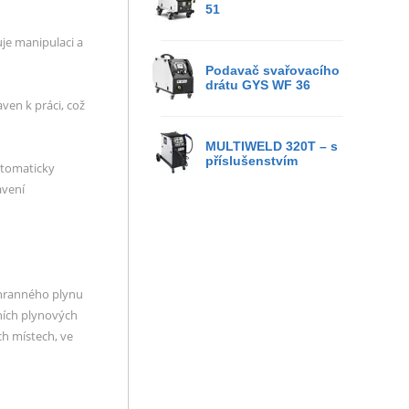
51
je manipulaci a
Podavač svařovacího
drátu GYS WF 36
ven k práci, což
MULTIWELD 320T – s
příslušenstvím
automaticky
avení
hranného plynu
rních plynových
ch místech, ve