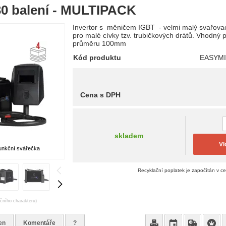
0 balení - MULTIPACK
Invertor s měničem IGBT - velmi malý svařovac
pro malé cívky tzv. trubičkových drátů. Vhodný 
průměru 100mm
Kód produktu
EASYMI
Cena s DPH
skladem
Vl
funkční svářečka
Recyklační poplatek je započítán v c
ačního charakteru)
en
Komentáře
?