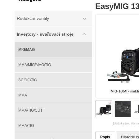
EasyMIG 13
Redukční ventily
Invertory - svařovací stroje
MIG/MAG
MMA/MIG/MAG/TIG
AC/DC/TIG
MIG-160AI - multi
MMA
MMA/TIG/CUT
(obrázky jsou ilustr
MMA/TIG
Popis
Historie c