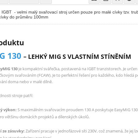
IGBT - velmi malý svařovací stroj určen pouze pro malé cívky tzv. tru
cívky do průměru 100mm
roduktu
G 130
– LEHKÝ MIG S VLASTNÍM STÍNĚNÍM
yMIG 130
je kompaktní svářečka, postavená na IGBT tranzistorech. Je urče
ičkovým svařováním (FCAW). Je to perfektní řešení pro každého, kdo hledá
ání doma nebo v malé dílně.
nosti stroje patří:
ý výkon:
S maximálním svařovacím proudem 130 A poskytuje EasyMIG 130
ro většinu domácích projektů a dílenských úkolů.
 ze zásuvky:
Zařízení pracuje v jednofázové síti 230V, což znamená, že jej lz