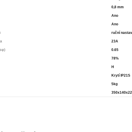
0,8 mm
Ano
Ano
G
ruční nasta
ba
23A
sφ)
0.65
78%
H
Krytí IP21S
5kg
350x140x2