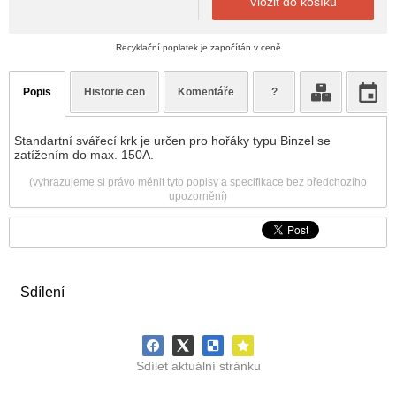
Vložit do košíku
Recyklační poplatek je započítán v ceně
Popis
Historie cen
Komentáře
?
Standartní svářecí krk je určen pro hořáky typu Binzel se
zatížením do max. 150A.
(vyhrazujeme si právo měnit tyto popisy a specifikace bez předchozího
upozornění)
Sdílení
Sdílet aktuální stránku