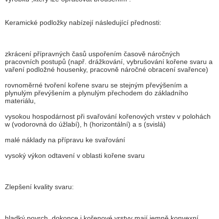
Keramické podložky nabízejí následující přednosti:
zkrácení přípravných časů uspořením časově náročných
pracovních postupů (např. drážkování, vybrušování kořene svaru a
vaření podložné housenky, pracovně náročné obracení svařence)
rovnoměrné tvoření kořene svaru se stejným převýšením a
plynulým převýšením a plynulým přechodem do základního
materiálu,
vysokou hospodárnost při svařování kořenových vrstev v polohách
w (vodorovná do úžlabí), h (horizontální) a s (svislá)
malé náklady na přípravu ke svařování
vysoký výkon odtavení v oblasti kořene svaru
Zlepšení kvality svaru:
hladký povrch, dokonce i kořenové vrstvy mají jemně konvexní