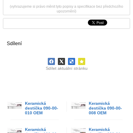
(vyhrazujeme si právo měnit tyto popisy a specifikace bez předchozího
upozornění)
Sdílení
Sdílet aktuální stránku
Keramická
Keramická
destička 090-00-
destička 090-00-
010 OEM
008 OEM
Keramická
Keramická