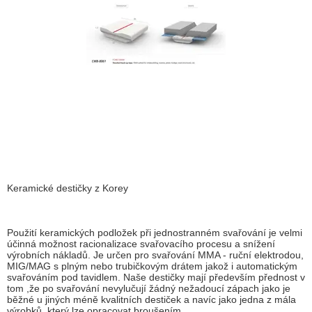
Keramické destičky z Korey
Použití keramických podložek při jednostranném svařování je velmi
účinná možnost racionalizace svařovacího procesu a snížení
výrobních nákladů. Je určen pro svařování MMA - ruční elektrodou,
MIG/MAG s plným nebo trubičkovým drátem jakož i automatickým
svařováním pod tavidlem. Naše destičky mají především přednost v
tom ,že po svařování nevylučují žádný nežadoucí zápach jako je
běžné u jiných méně kvalitních destiček a navíc jako jedna z mála
výrobků ,který lze opracovat broušením .