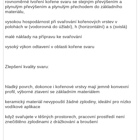
rovnoměrné tvoření kořene svaru se stejným převýšením a
plynulým převýšením a plynulým přechodem do základního
materiálu,
vysokou hospodárnost při svařování kořenových vrstev v
polohách w (vodorovná do úžlabí), h (horizontální) a s (svislá)
malé náklady na přípravu ke svařování
vysoký výkon odtavení v oblasti kořene svaru
Zlepšení kvality svaru:
hladký povrch, dokonce i kořenové vrstvy mají jemně konvexní
profil, výborné ztavení se základním materiálem
keramický materiál nevypouští žádné zplodiny, ideální pro nízko
vodíkové aplikace
když svařujete v těšných prostorech, pracovní prostředí není
znečištěno zplodinami z drážkování a broušení