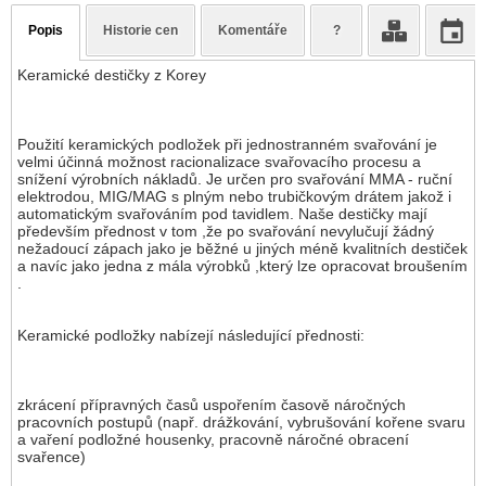
Popis
Historie cen
Komentáře
?
Keramické destičky z Korey
Použití keramických podložek při jednostranném svařování je
velmi účinná možnost racionalizace svařovacího procesu a
snížení výrobních nákladů. Je určen pro svařování MMA - ruční
elektrodou, MIG/MAG s plným nebo trubičkovým drátem jakož i
automatickým svařováním pod tavidlem. Naše destičky mají
především přednost v tom ,že po svařování nevylučují žádný
nežadoucí zápach jako je běžné u jiných méně kvalitních destiček
a navíc jako jedna z mála výrobků ,který lze opracovat broušením
.
Keramické podložky nabízejí následující přednosti:
zkrácení přípravných časů uspořením časově náročných
pracovních postupů (např. drážkování, vybrušování kořene svaru
a vaření podložné housenky, pracovně náročné obracení
svařence)