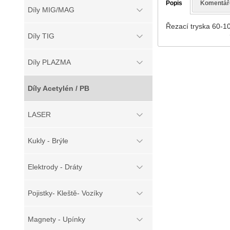
Popis
Komentář
Díly MIG/MAG
Řezací tryska 60-1
Díly TIG
Díly PLAZMA
Díly Acetylén / PB
LASER
Kukly - Brýle
Elektrody - Dráty
Pojistky- Kleště- Vozíky
Magnety - Upínky