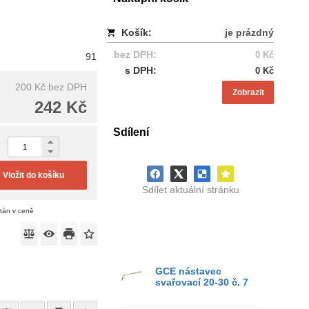
Košík:
je prázdný
bez DPH:
0 Kč
91
s DPH:
0 Kč
200 Kč
bez DPH
Zobrazit
242 Kč
Sdílení
Vložit do košíku
Sdílet aktuální stránku
ítán v ceně
GCE nástavec
svařovací 20-30 č. 7