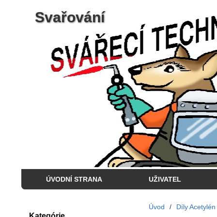
Svařování
ÚVODNÍ STRANA
UŽIVATEL
Úvod
/
Díly Acetylén
Kategórie