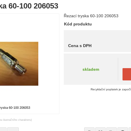
ka 60-100 206053
Řezací tryska 60-100 206053
Kód produktu
Cena s DPH
skladem
Recyklační poplatek je započ
tryska 60-100 206053
ou ilustračního charakteru)