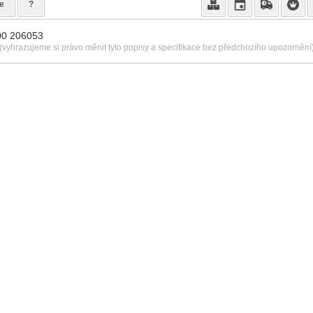
e
?
00 206053
(vyhrazujeme si právo měnit tyto popisy a specifikace bez předchozího upozornění