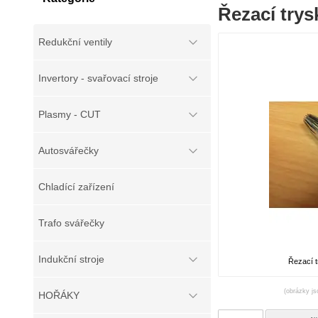
Řezací trys
Redukční ventily
Invertory - svařovací stroje
Plasmy - CUT
Autosvářečky
Chladící zařízení
Trafo svářečky
Indukční stroje
Řezací 
(obrázky js
HOŘÁKY