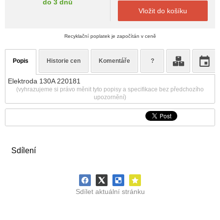
do 3 dnů
Vložit do košíku
Recyklační poplatek je započítán v ceně
Popis
Historie cen
Komentáře
?
Elektroda 130A 220181
(vyhrazujeme si právo měnit tyto popisy a specifikace bez předchozího
upozornění)
Sdílení
Sdílet aktuální stránku