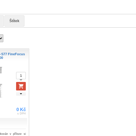
Štítek
B-S77 FineFocus
00
0 Kč
s DPH
ikován v příloze si