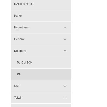
DAIHEN / OTC
Parker
Hypertherm
Cebora
Kjellberg
PerCut 100
PA
SAF
Telwin