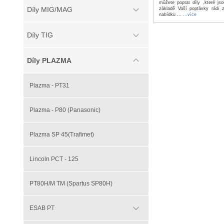
můžete poptat díly ,které j
Díly MIG/MAG
základě Vaší poptávky rádi 
nabídku ...
...více
Díly TIG
Díly PLAZMA
Plazma - PT31
Plazma - P80 (Panasonic)
Plazma SP 45(Trafimet)
Lincoln PCT - 125
PT80H/M TM (Spartus SP80H)
ESAB PT