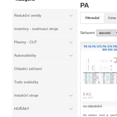
PA
Redukční ventily
Filtrování
Cena
Invertory - svařovací stroje
Seřazení
Plasmy - CUT
PA 50 PA-S75 PA-S76 P
800 900 16
Autosvářečky
Chladící zařízení
Trafo svářečky
0 Kč
Indukční stroje
bez DPH
na objednání
HOŘÁKY
Dle obrázku ,který je specif