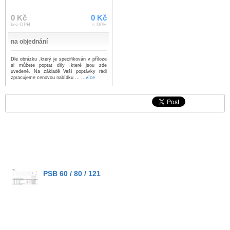
0 Kč
0 Kč
bez DPH
s DPH
na objednání
Dle obrázku ,který je specifikován v příloze
si můžete poptat díly ,které jsou zde
uvedené. Na základě Vaší poptávky rádi
zpracujeme cenovou nabídku ...
...více
PSB 60 / 80 / 121