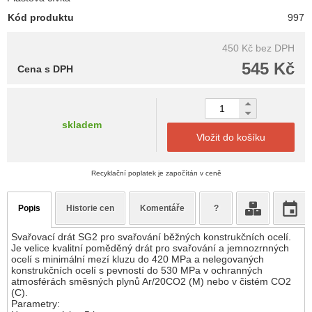
Kód produktu
997
450 Kč
bez DPH
545 Kč
Cena s DPH
skladem
Vložit do košíku
Recyklační poplatek je započítán v ceně
Popis
Historie cen
Komentáře
?
Svařovací drát SG2 pro svařování běžných konstrukčních ocelí.
Je velice kvalitní poměděný drát pro svařování a jemnozrnných
ocelí s minimální mezí kluzu do 420 MPa a nelegovaných
konstrukčních ocelí s pevností do 530 MPa v ochranných
atmosférách směsných plynů Ar/20CO2 (M) nebo v čistém CO2
(C).
Parametry: