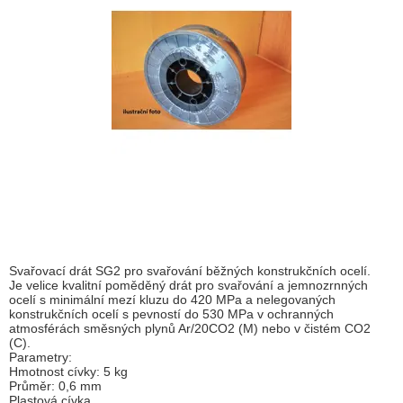
Svařovací drát SG2 pro svařování běžných konstrukčních ocelí.
Je velice kvalitní poměděný drát pro svařování a jemnozrnných
ocelí s minimální mezí kluzu do 420 MPa a nelegovaných
konstrukčních ocelí s pevností do 530 MPa v ochranných
atmosférách směsných plynů Ar/20CO2 (M) nebo v čistém CO2
(C).
Parametry:
Hmotnost cívky: 5 kg
Průměr: 0,6 mm
Plastová cívka