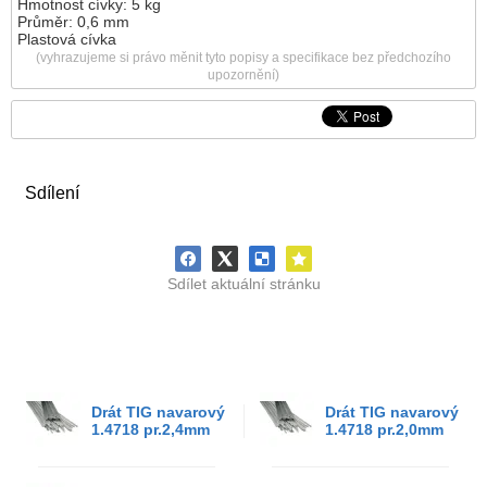
Hmotnost cívky: 5 kg
Průměr: 0,6 mm
Plastová cívka
(vyhrazujeme si právo měnit tyto popisy a specifikace bez předchozího
upozornění)
Sdílení
Sdílet aktuální stránku
Drát TIG navarový
Drát TIG navarový
1.4718 pr.2,4mm
1.4718 pr.2,0mm