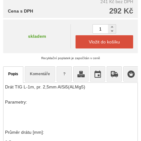
241 Kč
bez DPH
292 Kč
Cena s DPH
skladem
Vložit do košíku
Recyklační poplatek je započítán v ceně
Popis
Komentáře
?
Drát TIG L-1m, pr. 2,5mm AISi5(ALMg5)
Parametry:
Průměr drátu [mm]: