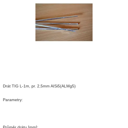
Drát TIG L-1m, pr. 2,5mm AISi5(ALMg5)
Parametry:
Průměr drátu [mm]: