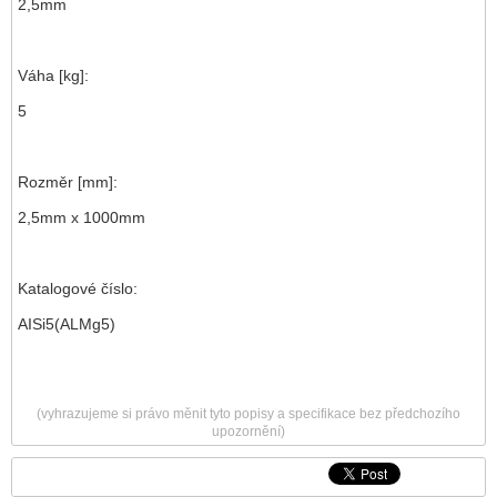
2,5mm
Váha [kg]:
5
Rozměr [mm]:
2,5mm x 1000mm
Katalogové číslo:
AISi5(ALMg5)
(vyhrazujeme si právo měnit tyto popisy a specifikace bez předchozího
upozornění)