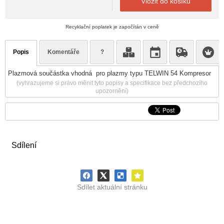
Vložit do košíku
Recyklační poplatek je započítán v ceně
Popis
Komentáře
?
Plazmová součástka vhodná pro plazmy typu TELWIN 54 Kompresor
(vyhrazujeme si právo měnit tyto popisy a specifikace bez předchozího
upozornění)
Sdílení
Sdílet aktuální stránku