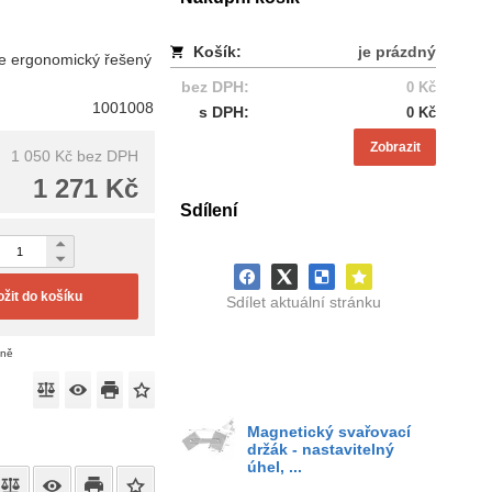
Košík:
je prázdný
bře ergonomický řešený
bez DPH:
0 Kč
1001008
s DPH:
0 Kč
Zobrazit
1 050 Kč
bez DPH
1 271 Kč
Sdílení
ožit do košíku
Sdílet aktuální stránku
eně
Magnetický svařovací
držák - nastavitelný
úhel, ...