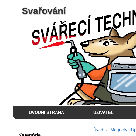
Svařování
ÚVODNÍ STRANA
UŽIVATEL
Úvod
/
Magnety - Up
Kategórie