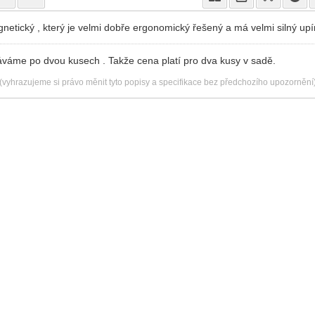
netický , který je velmi dobře ergonomický řešený a má velmi silný up
áváme po dvou kusech . Takže cena platí pro dva kusy v sadě.
(vyhrazujeme si právo měnit tyto popisy a specifikace bez předchozího upozornění