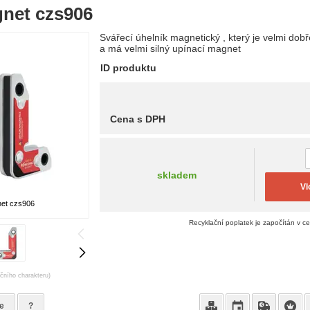
net czs906
Svářecí úhelník magnetický , který je velmi do
a má velmi silný upínací magnet
ID produktu
Cena s DPH
skladem
Vl
et czs906
Recyklační poplatek je započítán v c
ačního charakteru)
e
?