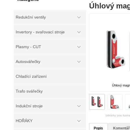
Úhlový mag
Redukční ventily
Invertory - svařovací stroje
Plasmy - CUT
Autosvářečky
Chladící zařízení
Úhlový magn
Trafo svářečky
Indukční stroje
(obrázky jsou ilustr
HOŘÁKY
Popis
Komentář