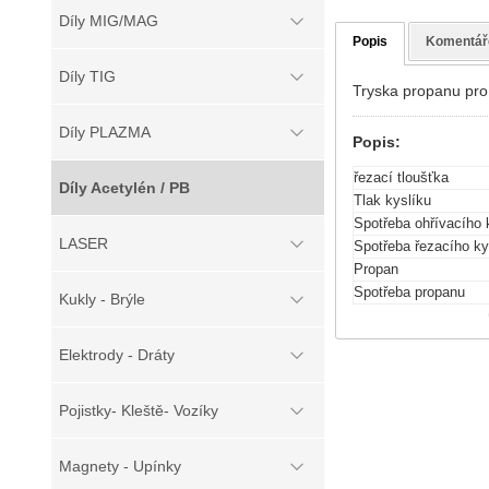
Díly MIG/MAG
Popis
Komentář
Díly TIG
Tryska propanu pr
Díly PLAZMA
Popis:
řezací tloušťka
Díly Acetylén / PB
Tlak kyslíku
Spotřeba ohřívacího 
LASER
Spotřeba řezacího ky
Propan
Spotřeba propanu
Kukly - Brýle
Elektrody - Dráty
Pojistky- Kleště- Vozíky
Magnety - Upínky