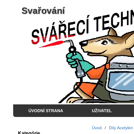
Svařování
ÚVODNÍ STRANA
UŽIVATEL
Úvod
/
Díly Acetylén
Kategórie