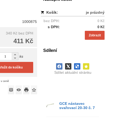
Košík:
je prázdný
bez DPH:
0 Kč
1000875
s DPH:
0 Kč
340 Kč
bez DPH
Zobrazit
411 Kč
Sdílení
ks
Vložit do košíku
Sdílet aktuální stránku
n v ceně
GCE nástavec
svařovací 20-30 č. 7