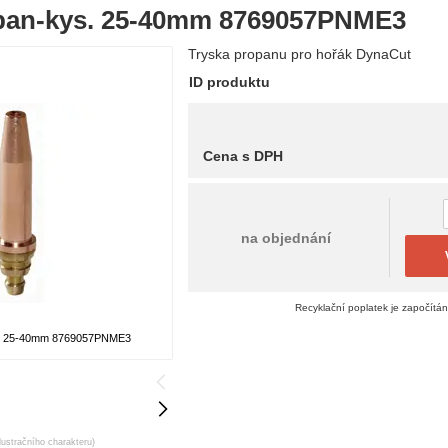
pan-kys. 25-40mm 8769057PNME3
Tryska propanu pro hořák DynaCut
ID produktu
Cena s DPH
na objednání
Recyklační poplatek je započítá
s. 25-40mm 8769057PNME3
lustračního charakteru)