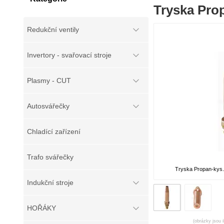
Tryska Pro
Redukční ventily
Invertory - svařovací stroje
Plasmy - CUT
Autosvářečky
Chladící zařízení
Trafo svářečky
Tryska Propan-ky
Indukční stroje
HOŘÁKY
(obrázky jsou i