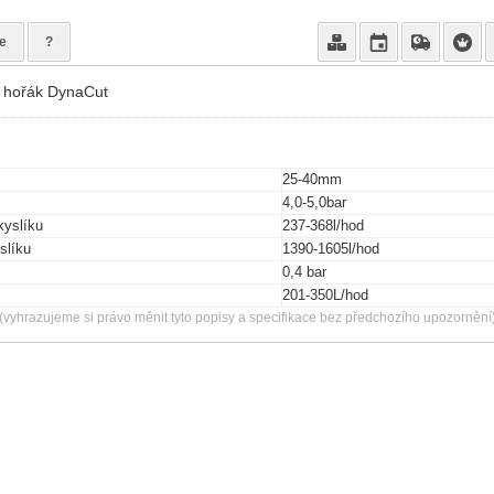
e
?
o hořák DynaCut
25-40mm
4,0-5,0bar
kyslíku
237-368l/hod
slíku
1390-1605l/hod
0,4 bar
201-350L/hod
(vyhrazujeme si právo měnit tyto popisy a specifikace bez předchozího upozornění